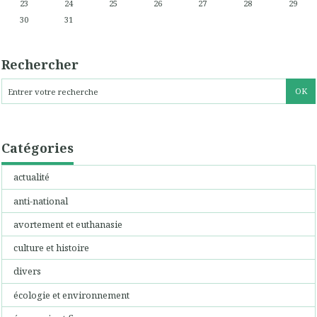
23
24
25
26
27
28
29
30
31
Rechercher
Catégories
actualité
anti-national
avortement et euthanasie
culture et histoire
divers
écologie et environnement