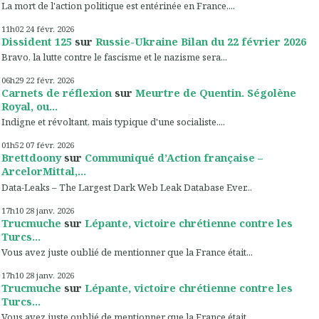
La mort de l'action politique est entérinée en France,...
11h02
24
févr. 2026
Dissident 125
sur
Russie-Ukraine Bilan du 22 février 2026
Bravo, la lutte contre le fascisme et le nazisme sera...
06h29
22
févr. 2026
Carnets de réflexion
sur
Meurtre de Quentin. Ségolène
Royal, ou...
Indigne et révoltant, mais typique d'une socialiste....
01h52
07
févr. 2026
Brettdoony
sur
Communiqué d’Action française –
ArcelorMittal,...
Data-Leaks – The Largest Dark Web Leak Database Ever...
17h10
28
janv. 2026
Trucmuche
sur
Lépante, victoire chrétienne contre les
Turcs...
Vous avez juste oublié de mentionner que la France était...
17h10
28
janv. 2026
Trucmuche
sur
Lépante, victoire chrétienne contre les
Turcs...
Vous avez juste oublié de mentionner que la France était...