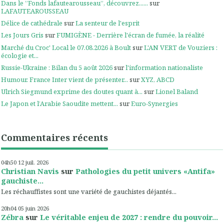
Dans le ”Fonds lafautearousseau”, découvrez......
sur
LAFAUTEAROUSSEAU
Délice de cathédrale
sur
La senteur de l'esprit
Les Jours Gris
sur
FUMIGÈNE - Derrière l'écran de fumée, la réalité
Marché du Croc' Local le 07.08.2026 à Boult
sur
L'AN VERT de Vouziers :
écologie et...
Russie-Ukraine : Bilan du 5 août 2026
sur
l'information nationaliste
Humour. France Inter vient de présenter...
sur
XYZ, ABCD
Ulrich Siegmund exprime des doutes quant à...
sur
Lionel Baland
Le Japon et l’Arabie Saoudite mettent...
sur
Euro-Synergies
Commentaires récents
04h50
12
juil. 2026
Christian Navis
sur
Pathologies du petit univers «Antifa»
gauchiste...
Les réchauffistes sont une variété de gauchistes déjantés...
20h04
05
juin 2026
Zébra
sur
Le véritable enjeu de 2027 : rendre du pouvoir...