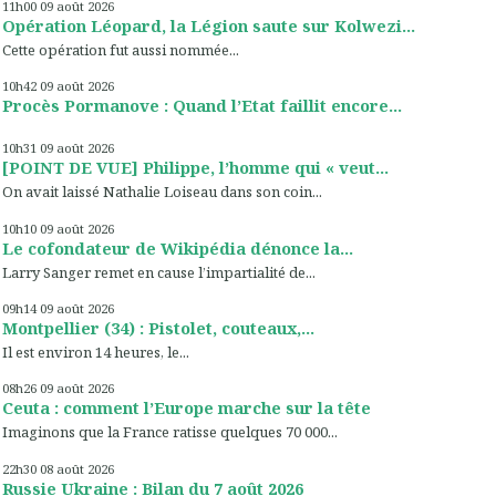
11h00
09
août 2026
Opération Léopard, la Légion saute sur Kolwezi...
Cette opération fut aussi nommée...
10h42
09
août 2026
Procès Pormanove : Quand l’Etat faillit encore...
10h31
09
août 2026
[POINT DE VUE] Philippe, l’homme qui « veut...
On avait laissé Nathalie Loiseau dans son coin...
10h10
09
août 2026
Le cofondateur de Wikipédia dénonce la...
Larry Sanger remet en cause l’impartialité de...
09h14
09
août 2026
Montpellier (34) : Pistolet, couteaux,...
Il est environ 14 heures, le...
08h26
09
août 2026
Ceuta : comment l’Europe marche sur la tête
Imaginons que la France ratisse quelques 70 000...
22h30
08
août 2026
Russie Ukraine : Bilan du 7 août 2026