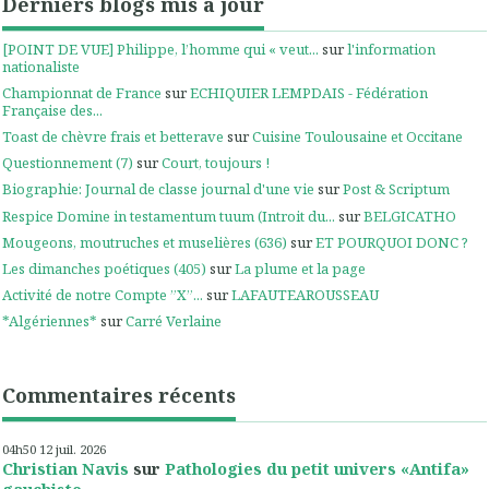
Derniers blogs mis à jour
[POINT DE VUE] Philippe, l’homme qui « veut...
sur
l'information
nationaliste
Championnat de France
sur
ECHIQUIER LEMPDAIS - Fédération
Française des...
Toast de chèvre frais et betterave
sur
Cuisine Toulousaine et Occitane
Questionnement (7)
sur
Court, toujours !
Biographie: Journal de classe journal d'une vie
sur
Post & Scriptum
Respice Domine in testamentum tuum (Introit du...
sur
BELGICATHO
Mougeons, moutruches et muselières (636)
sur
ET POURQUOI DONC ?
Les dimanches poétiques (405)
sur
La plume et la page
Activité de notre Compte ”X”...
sur
LAFAUTEAROUSSEAU
*Algériennes*
sur
Carré Verlaine
Commentaires récents
04h50
12
juil. 2026
Christian Navis
sur
Pathologies du petit univers «Antifa»