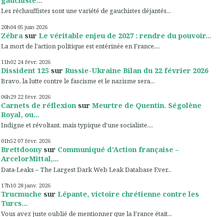
gauchiste...
Les réchauffistes sont une variété de gauchistes déjantés...
20h04
05
juin 2026
Zébra
sur
Le véritable enjeu de 2027 : rendre du pouvoir...
La mort de l'action politique est entérinée en France,...
11h02
24
févr. 2026
Dissident 125
sur
Russie-Ukraine Bilan du 22 février 2026
Bravo, la lutte contre le fascisme et le nazisme sera...
06h29
22
févr. 2026
Carnets de réflexion
sur
Meurtre de Quentin. Ségolène
Royal, ou...
Indigne et révoltant, mais typique d'une socialiste....
01h52
07
févr. 2026
Brettdoony
sur
Communiqué d’Action française –
ArcelorMittal,...
Data-Leaks – The Largest Dark Web Leak Database Ever...
17h10
28
janv. 2026
Trucmuche
sur
Lépante, victoire chrétienne contre les
Turcs...
Vous avez juste oublié de mentionner que la France était...