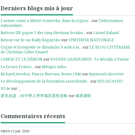
Derniers blogs mis à jour
L'armée russe a libéré Ivanovka, dans la région...
sur
l'information
nationaliste
Reform UK gagne 3 des cinq élections locales...
sur
Lionel Baland
Retour sur le cas Bally Bagayoko
sur
SYNTHESE NATIONALE
Orgue et trompette ce dimanche 9 août à la...
sur
LE BLOG LITTÉRAIRE
de Christian Cottet-Emard
L'ANGE ET LE DÉMON
sur
POESIES GAUDEAMUS ”Le Moulin à Farine”
La Douce France...
sur
Métapo infos
Richard Avedon, Piazza Navona, Rome 1946
sur
Raymond Alcovère
Le développement de la formation sacerdotale...
sur
BELGICATHO
9/14e
sur
;_
家長必讀：IB中學入學準備與選校攻略
sur
健康運動
Commentaires récents
04h50
12
juil. 2026