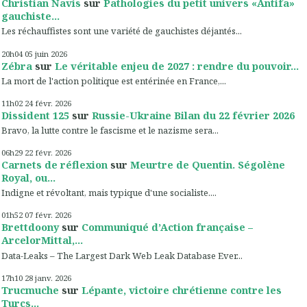
Christian Navis
sur
Pathologies du petit univers «Antifa»
gauchiste...
Les réchauffistes sont une variété de gauchistes déjantés...
20h04
05
juin 2026
Zébra
sur
Le véritable enjeu de 2027 : rendre du pouvoir...
La mort de l'action politique est entérinée en France,...
11h02
24
févr. 2026
Dissident 125
sur
Russie-Ukraine Bilan du 22 février 2026
Bravo, la lutte contre le fascisme et le nazisme sera...
06h29
22
févr. 2026
Carnets de réflexion
sur
Meurtre de Quentin. Ségolène
Royal, ou...
Indigne et révoltant, mais typique d'une socialiste....
01h52
07
févr. 2026
Brettdoony
sur
Communiqué d’Action française –
ArcelorMittal,...
Data-Leaks – The Largest Dark Web Leak Database Ever...
17h10
28
janv. 2026
Trucmuche
sur
Lépante, victoire chrétienne contre les
Turcs...