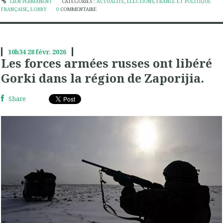
LIEN PERMANENT
CATÉGORIES :
ACTUALITÉ
,
ÉLECTIONS
,
FRANCE ET POLITIQUE
FRANÇAISE
,
LOBBY
0
COMMENTAIRE
10h34
28
févr. 2026
Les forces armées russes ont libéré
Gorki dans la région de Zaporijia.
Share