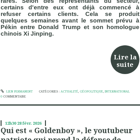
rares. Selon des représentants du secteur,
certains d'entre eux ont déjà commencé à
refuser certains clients. Cela se produit
quelques semaines avant le sommet prévu à
Pékin entre Donald Trump et son homologue
chinois Xi Jinping
.
Lire la
suite
LIEN PERMANENT
CATÉGORIES :
ACTUALITÉ
,
GÉOPOLITIQUE
,
INTERNATIONAL
0
COMMENTAIRE
12h30
28
févr. 2026
Qui est « Goldenboy », le youtubeur
patriote qui prend la défense de