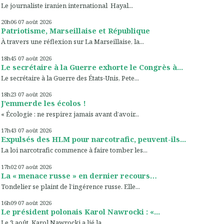
Le journaliste iranien international Hayal...
20h06
07
août 2026
Patriotisme, Marseillaise et République
À travers une réflexion sur La Marseillaise, la...
18h45
07
août 2026
Le secrétaire à la Guerre exhorte le Congrès à...
Le secrétaire à la Guerre des États-Unis, Pete...
18h23
07
août 2026
J’emmerde les écolos !
« Écologie : ne respirez jamais avant d’avoir...
17h43
07
août 2026
Expulsés des HLM pour narcotrafic, peuvent-ils...
La loi narcotrafic commence à faire tomber les...
17h02
07
août 2026
La « menace russe » en dernier recours…
Tondelier se plaint de l’ingérence russe. Elle...
16h09
07
août 2026
Le président polonais Karol Nawrocki : «...
Le 3 août, Karol Nawrocki a lié la...