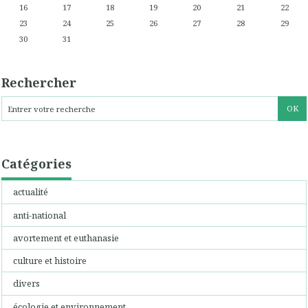
16
17
18
19
20
21
22
23
24
25
26
27
28
29
30
31
Rechercher
Catégories
actualité
anti-national
avortement et euthanasie
culture et histoire
divers
écologie et environnement