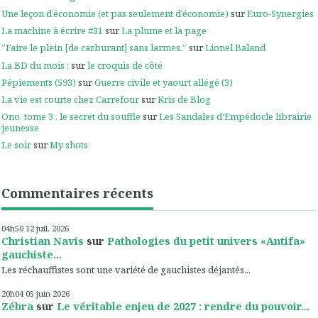
Une leçon d’économie (et pas seulement d’économie)
sur
Euro-Synergies
La machine à écrire #31
sur
La plume et la page
”Faire le plein [de carburant] sans larmes.”
sur
Lionel Baland
La BD du mois :
sur
le croquis de côté
Pépiements (593)
sur
Guerre civile et yaourt allégé (3)
La vie est courte chez Carrefour
sur
Kris de Blog
Ono, tome 3 , le secret du souffle
sur
Les Sandales d'Empédocle librairie
jeunesse
Le soir
sur
My shots
Commentaires récents
04h50
12
juil. 2026
Christian Navis
sur
Pathologies du petit univers «Antifa»
gauchiste...
Les réchauffistes sont une variété de gauchistes déjantés...
20h04
05
juin 2026
Zébra
sur
Le véritable enjeu de 2027 : rendre du pouvoir...