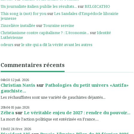
Un journaliste italien publie les résultats...
sur
BELGICATHO
This song is (not) for you
sur
Les Sandales d'Empédocle librairie
jeunesse
Zinzelière installée
sur
Touraine sereine
Christianisme contre capitalisme ? : L'économie...
sur
Identité
Luthérienne
odeurs
sur
le site qui a dit la vérité avant les autres
Commentaires récents
04h50
12
juil. 2026
Christian Navis
sur
Pathologies du petit univers «Antifa»
gauchiste...
Les réchauffistes sont une variété de gauchistes déjantés...
20h04
05
juin 2026
Zébra
sur
Le véritable enjeu de 2027 : rendre du pouvoir...
La mort de l'action politique est entérinée en France,...
11h02
24
févr. 2026
Dissident 125
sur
Russie-Ukraine Bilan du 22 février 2026