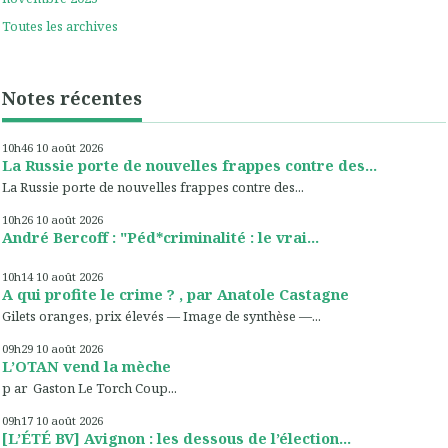
Toutes les archives
Notes récentes
10h46
10
août 2026
La Russie porte de nouvelles frappes contre des...
La Russie porte de nouvelles frappes contre des...
10h26
10
août 2026
André Bercoff : "Péd*criminalité : le vrai...
10h14
10
août 2026
A qui profite le crime ? , par Anatole Castagne
Gilets oranges, prix élevés — Image de synthèse —...
09h29
10
août 2026
L’OTAN vend la mèche
p ar Gaston Le Torch Coup...
09h17
10
août 2026
[L’ÉTÉ BV] Avignon : les dessous de l’élection...