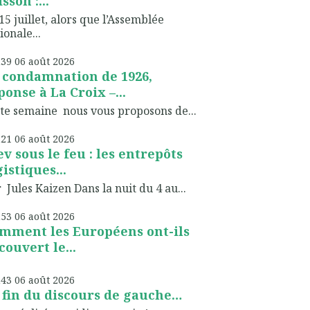
sson :...
15 juillet, alors que l’Assemblée
ionale...
h39
06
août 2026
 condamnation de 1926,
ponse à La Croix –...
te semaine nous vous proposons de...
h21
06
août 2026
ev sous le feu : les entrepôts
gistiques...
 Jules Kaizen Dans la nuit du 4 au...
h53
06
août 2026
mment les Européens ont-ils
couvert le...
h43
06
août 2026
 fin du discours de gauche…