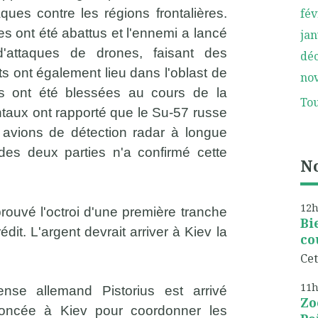
fév
ues contre les régions frontalières.
s ont été abattus et l'ennemi a lancé
jan
d'attaques de drones, faisant des
dé
 ont également lieu dans l'oblast de
no
s ont été blessées au cours de la
Tou
taux ont rapporté que le Su-57 russe
x avions de détection radar à longue
es deux parties n'a confirmé cette
No
12
rouvé l'octroi d'une première tranche
Bi
dit. L'argent devrait arriver à Kiev la
co
Cet
11
nse allemand Pistorius est arrivé
Zo
nnoncée à Kiev pour coordonner les