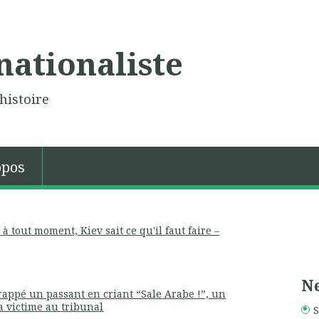
nationaliste
histoire
opos
 à tout moment, Kiev sait ce qu'il faut faire –
Ne
frappé un passant en criant “Sale Arabe !”, un
 victime au tribunal
S