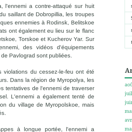
ia, l'ennemi a contre-attaqué sur huit
du saillant de Dobropillia, les troupes
taques ennemies à Rodinsk, Belitskoe
s ont également eu lieu sur le flanc
etskoe, Torskoe et Kucherov Yar. Sur
'ennemi, des vidéos d'équipements
s de Pavlograd sont publiées.
A
s violations du cessez-le-feu ont été
urs. Dans la région de Myropolya, les
aoû
s tentatives de l'ennemi de traverser
jui
ssel. L'ennemi a également tenté de
jui
gion du village de Myropolskoe, mais
ma
és.
avr
ma
appes à longue portée, l'ennemi a