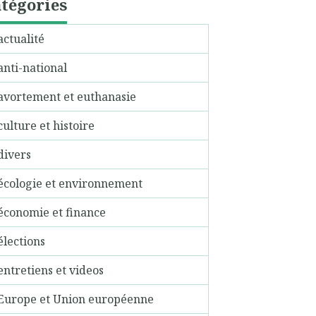
tégories
actualité
anti-national
avortement et euthanasie
culture et histoire
divers
écologie et environnement
économie et finance
élections
entretiens et videos
Europe et Union européenne