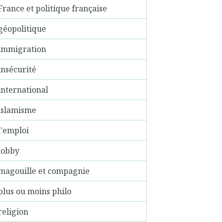
France et politique française
géopolitique
immigration
insécurité
international
islamisme
l'emploi
lobby
magouille et compagnie
plus ou moins philo
religion