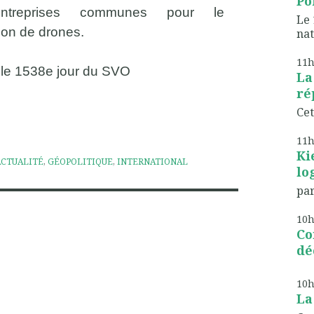
Poi
entreprises communes pour le
Le 
ion de drones.
nat
11
é le 1538e jour du SVO
La
ré
Cet
11
Ki
ACTUALITÉ
,
GÉOPOLITIQUE
,
INTERNATIONAL
lo
par
10
Co
dé
10
La