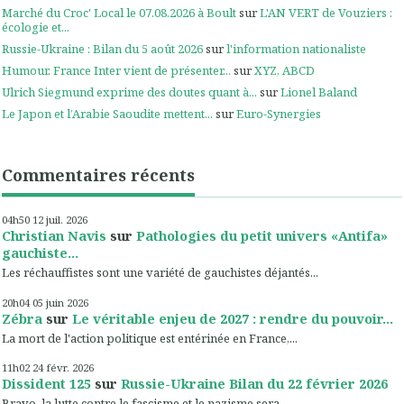
Marché du Croc' Local le 07.08.2026 à Boult
sur
L'AN VERT de Vouziers :
écologie et...
Russie-Ukraine : Bilan du 5 août 2026
sur
l'information nationaliste
Humour. France Inter vient de présenter...
sur
XYZ, ABCD
Ulrich Siegmund exprime des doutes quant à...
sur
Lionel Baland
Le Japon et l’Arabie Saoudite mettent...
sur
Euro-Synergies
Commentaires récents
04h50
12
juil. 2026
Christian Navis
sur
Pathologies du petit univers «Antifa»
gauchiste...
Les réchauffistes sont une variété de gauchistes déjantés...
20h04
05
juin 2026
Zébra
sur
Le véritable enjeu de 2027 : rendre du pouvoir...
La mort de l'action politique est entérinée en France,...
11h02
24
févr. 2026
Dissident 125
sur
Russie-Ukraine Bilan du 22 février 2026
Bravo, la lutte contre le fascisme et le nazisme sera...