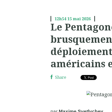
12h54
15
mai 2026
Le Pentagon
brusquement
déploiement 
américains 
Share
par
Maxime Svetlychev