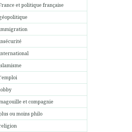
France et politique française
géopolitique
immigration
insécurité
international
islamisme
l'emploi
lobby
magouille et compagnie
plus ou moins philo
religion