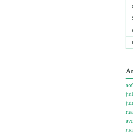
A
aoû
jui
jui
ma
avr
ma