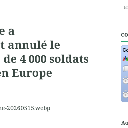
e a
c
 annulé le
de 4 000 soldats
en Europe
Ao