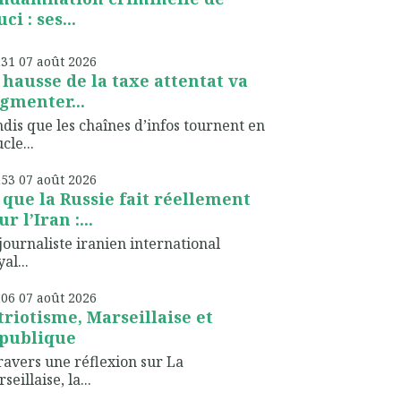
ci : ses...
h31
07
août 2026
 hausse de la taxe attentat va
gmenter...
dis que les chaînes d’infos tournent en
cle...
h53
07
août 2026
 que la Russie fait réellement
r l’Iran :...
journaliste iranien international
al...
h06
07
août 2026
triotisme, Marseillaise et
publique
ravers une réflexion sur La
seillaise, la...