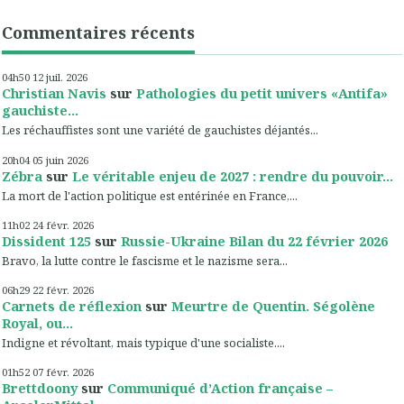
Commentaires récents
04h50
12
juil. 2026
Christian Navis
sur
Pathologies du petit univers «Antifa»
gauchiste...
Les réchauffistes sont une variété de gauchistes déjantés...
20h04
05
juin 2026
Zébra
sur
Le véritable enjeu de 2027 : rendre du pouvoir...
La mort de l'action politique est entérinée en France,...
11h02
24
févr. 2026
Dissident 125
sur
Russie-Ukraine Bilan du 22 février 2026
Bravo, la lutte contre le fascisme et le nazisme sera...
06h29
22
févr. 2026
Carnets de réflexion
sur
Meurtre de Quentin. Ségolène
Royal, ou...
Indigne et révoltant, mais typique d'une socialiste....
01h52
07
févr. 2026
Brettdoony
sur
Communiqué d’Action française –