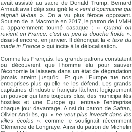
avait assisté au sacre de Donald Trump, Bernard
Arnault avait déjà souligné le «
vent d’optimisme qui
régnait là-bas
». On a vu plus féroce opposant.
Soutien de la Macronie en 2017, le patron de LVMH
a apparemment tourné casaque : «
Quand on
revient en France, c’est un peu la douche froide
»,
disait-il encore, en janvier. Il dénonçait la «
taxe du
made in France
» qui incite à la délocalisation.
Comme les Français, les grands patrons constatent
ou découvrent que l’homme élu pour sauver
l’économie la laissera dans un état de dégradation
jamais atteint jusqu’ici. Et que l'Europe tue nos
entreprises plus qu'elle ne les défend. Les grands
capitaines d’industrie français lâchent logiquement
un pouvoir qui taxe toujours plus, des municipalités
hostiles et une Europe qui entrave l'entreprise
chaque jour davantage. Ainsi du patron de Safran,
Olivier Andriès, qui «
ne veut plus investir dans les
villes écolos
»,
comme le soulignait récemment
Clémence de Longraye
. Ainsi du patron de Michelin