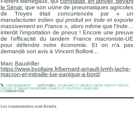
Florent Ménegaux, qui
constatait, en janvier, devant
le Sénat
, que son usine de pneumatiques agricoles
de Troyes était concurrencée par «
un
manufacturier indien qui produit en Inde et exporte
massivement en France
», alors même que l'Inde…
interdit l’importation de pneus ! Encore une preuve
de l'efficacité du tandem France macroniste-UE
pour défendre notre économie. Et on n'a pas
demandé son avis à Vincent Bolloré...
Marc Baudriller
https://www.bvoltaire.fr/bernard-arnault-lvmh-lache-
macron-et-mitraille-lue-panique-a-bord/
LIEN PERMANENT
CATÉGORIES :
ÉCONOMIE ET FINANCE
,
ENTRETIENS ET VIDEOS
,
EUROPE ET UNION EUROPÉENNE
,
FRANCE ET POLITIQUE FRANÇAISE
0
COMMENTAIRE
Les commentaires sont fermés.