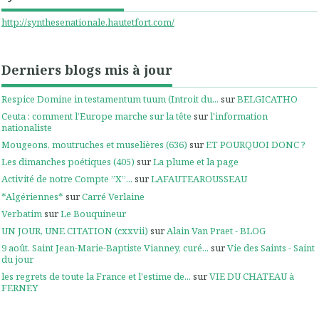
http://synthesenationale.hautetfort.com/
Derniers blogs mis à jour
Respice Domine in testamentum tuum (Introit du...
sur
BELGICATHO
Ceuta : comment l’Europe marche sur la tête
sur
l'information
nationaliste
Mougeons, moutruches et muselières (636)
sur
ET POURQUOI DONC ?
Les dimanches poétiques (405)
sur
La plume et la page
Activité de notre Compte ”X”...
sur
LAFAUTEAROUSSEAU
*Algériennes*
sur
Carré Verlaine
Verbatim
sur
Le Bouquineur
UN JOUR, UNE CITATION (cxxvii)
sur
Alain Van Praet - BLOG
9 août. Saint Jean-Marie-Baptiste Vianney, curé...
sur
Vie des Saints - Saint
du jour
les regrets de toute la France et l'estime de...
sur
VIE DU CHATEAU à
FERNEY