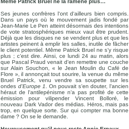
Même Patrick Bruel ne la ramène plus…
Ses jeunes confrères l’ont d’ailleurs bien compris.
Dans un pays où le mouvement jadis fondé par
Jean-Marie Le Pen atteint désormais des intentions
de vote stratosphériques mieux vaut être prudent.
Déjà que les disques ne se vendent plus et que les
artistes peinent à emplir les salles, inutile de fâcher
le client potentiel. Même Patrick Bruel ne s’y risque
plus ; c’est dire. Ainsi, ce lundi 24 au matin, alors
que Pascal Praud venait d’en remettre une couche
sur Alain Souchon, « le Jean Moulin du Café de
Flore », il annonçait tout sourire, la venue du même
Bruel Patrick, venu vendre sa soupette sur les
ondes
d’Europe 1
. On pouvait s’en douter, l’ancien
héraut de l’antilepénisme n’a pas profité de cette
émission pour vilipender Vincent Bolloré, le
nouveau Dark Vador des médias. Héros, mais pas
trop, en quelque sorte. Sur qui compter ma bonne
dame ? On se le demande.
Heureusement qu’il nous reste Annie Ernaux…