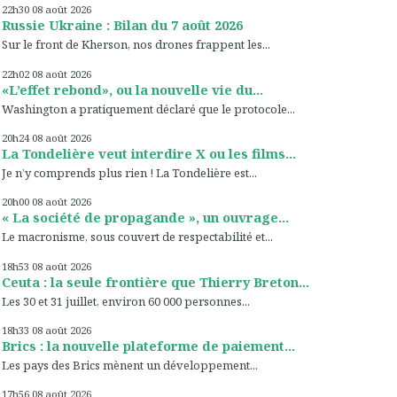
22h30
08
août 2026
Russie Ukraine : Bilan du 7 août 2026
Sur le front de Kherson, nos drones frappent les...
22h02
08
août 2026
«L’effet rebond», ou la nouvelle vie du...
Washington a pratiquement déclaré que le protocole...
20h24
08
août 2026
La Tondelière veut interdire X ou les films...
Je n’y comprends plus rien ! La Tondelière est...
20h00
08
août 2026
« La société de propagande », un ouvrage...
Le macronisme, sous couvert de respectabilité et...
18h53
08
août 2026
Ceuta : la seule frontière que Thierry Breton...
Les 30 et 31 juillet, environ 60 000 personnes...
18h33
08
août 2026
Brics : la nouvelle plateforme de paiement...
Les pays des Brics mènent un développement...
17h56
08
août 2026