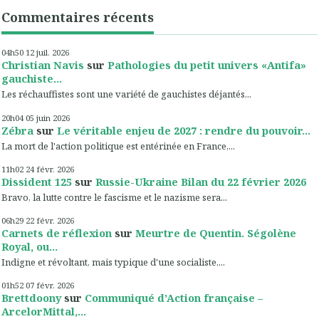
Commentaires récents
04h50
12
juil. 2026
Christian Navis
sur
Pathologies du petit univers «Antifa»
gauchiste...
Les réchauffistes sont une variété de gauchistes déjantés...
20h04
05
juin 2026
Zébra
sur
Le véritable enjeu de 2027 : rendre du pouvoir...
La mort de l'action politique est entérinée en France,...
11h02
24
févr. 2026
Dissident 125
sur
Russie-Ukraine Bilan du 22 février 2026
Bravo, la lutte contre le fascisme et le nazisme sera...
06h29
22
févr. 2026
Carnets de réflexion
sur
Meurtre de Quentin. Ségolène
Royal, ou...
Indigne et révoltant, mais typique d'une socialiste....
01h52
07
févr. 2026
Brettdoony
sur
Communiqué d’Action française –
ArcelorMittal,...