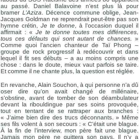
au passé. Daniel Balavoine n’est plus là pour
bramer
L’Aziza
. Décence commune oblige, Jean-
Jacques Goldman ne reprendrait peut-être pas son
hymne crétin,
Je te donne
, à l’occasion duquel il
affirmait : «
Je te donne toutes mes différences,
tous ces défauts qui sont autant de chances.
»
Comme quoi l’ancien chanteur de Taï Phong –
groupe de rock progressif à redécouvrir et dans
lequel il fit ses débuts – a au moins compris une
chose : dans le doute, mieux vaut parfois se taire.
Et comme il ne chante plus, la question est réglée.
En revanche, Alain Souchon, à qui personne n’a dû
oser dire qu’on avait changé de millénaire,
s’obstine, avant de tomber de son déambulateur
devant la ribouldingue par ses soins provoquée,
tout en tentant de se rattraper aux branches :
« J’aime bien dire des trucs déconnants. » Même
ses fils volent à son secours : « C’était une blague.
À la fin de l’interview, mon père fait une blague.
Jamais mon père ne quittera son pays. Il n’y a