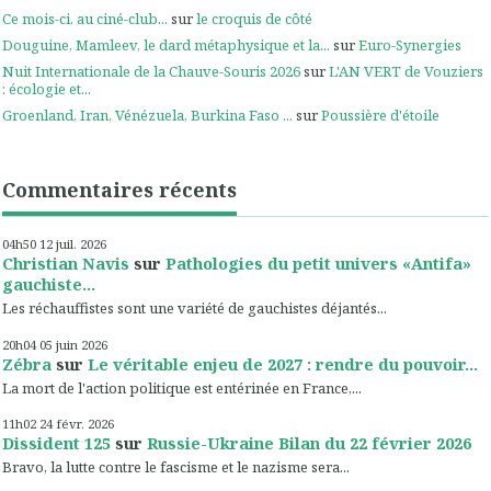
Ce mois-ci, au ciné-club...
sur
le croquis de côté
Douguine, Mamleev, le dard métaphysique et la...
sur
Euro-Synergies
Nuit Internationale de la Chauve-Souris 2026
sur
L'AN VERT de Vouziers
: écologie et...
Groenland, Iran, Vénézuela, Burkina Faso ...
sur
Poussière d'étoile
Commentaires récents
04h50
12
juil. 2026
Christian Navis
sur
Pathologies du petit univers «Antifa»
gauchiste...
Les réchauffistes sont une variété de gauchistes déjantés...
20h04
05
juin 2026
Zébra
sur
Le véritable enjeu de 2027 : rendre du pouvoir...
La mort de l'action politique est entérinée en France,...
11h02
24
févr. 2026
Dissident 125
sur
Russie-Ukraine Bilan du 22 février 2026
Bravo, la lutte contre le fascisme et le nazisme sera...