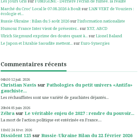
Les Jours Gris
sur
FUMIGÈNE - Derrière l'écran de fumée, la réalité
Marché du Croc' Local le 07.08.2026 à Boult
sur
L'AN VERT de Vouziers :
écologie et...
Russie-Ukraine : Bilan du 5 août 2026
sur
l'information nationaliste
Humour. France Inter vient de présenter...
sur
XYZ, ABCD
Ulrich Siegmund exprime des doutes quant à...
sur
Lionel Baland
Le Japon et l’Arabie Saoudite mettent...
sur
Euro-Synergies
Commentaires récents
04h50
12
juil. 2026
Christian Navis
sur
Pathologies du petit univers «Antifa»
gauchiste...
Les réchauffistes sont une variété de gauchistes déjantés...
20h04
05
juin 2026
Zébra
sur
Le véritable enjeu de 2027 : rendre du pouvoir...
La mort de l'action politique est entérinée en France,...
11h02
24
févr. 2026
Dissident 125
sur
Russie-Ukraine Bilan du 22 février 2026