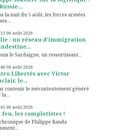
Russie...
s la nuit du 5 août, les forces armées
ses...
h35
06
août 2026
alie : un réseau d’immigration
andestine...
uis le Sardaigne, un ressortissant...
h46
06
août 2026
stro Libertés avec Victor
clair, le...
ur contenir le mécontentement généré
 la...
h45
06
août 2026
 feu, les complotistes !
chronique de Philippe Randa
mment...