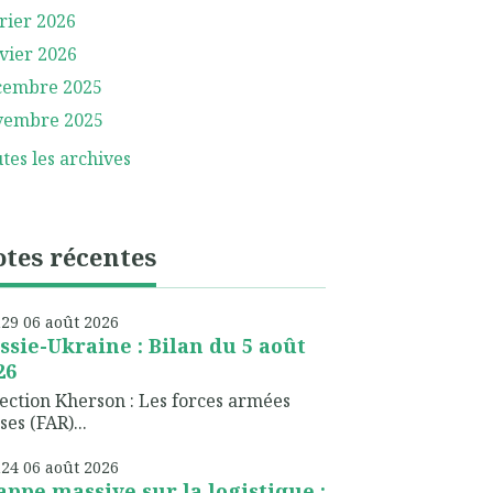
rier 2026
vier 2026
cembre 2025
vembre 2025
tes les archives
tes récentes
h29
06
août 2026
ssie-Ukraine : Bilan du 5 août
26
ection Kherson : Les forces armées
ses (FAR)...
h24
06
août 2026
appe massive sur la logistique :