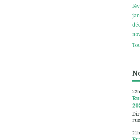
fév
jan
dé
no
Tou
No
22
Ru
20
Dir
rus
21
Fr