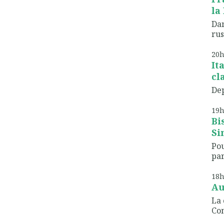
la 
Dan
rus
20
It
cl
Dep
19
Bi
Sin
Po
par
18
Au
La 
Co