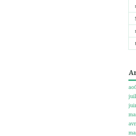
A
aoû
jui
jui
ma
avr
ma