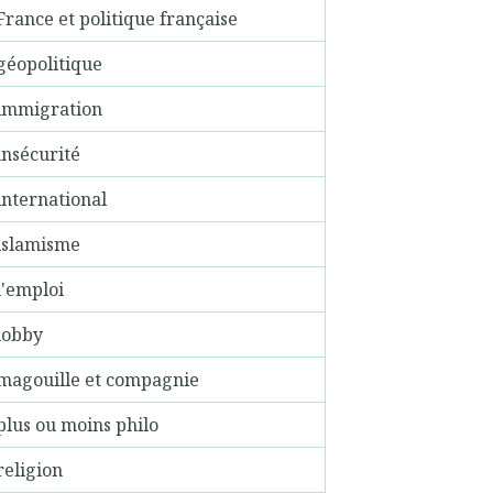
France et politique française
géopolitique
immigration
insécurité
international
islamisme
l'emploi
lobby
magouille et compagnie
plus ou moins philo
religion