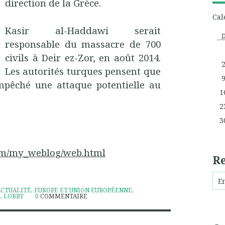
direction de la Grèce.
Cal
Kasir al-Haddawi serait
responsable du massacre de 700
civils à Deir ez-Zor, en août 2014.
Les autorités turques pensent que
empêché une attaque potentielle au
1
2
3
.com/my_weblog/web.html
R
ACTUALITÉ
,
EUROPE ET UNION EUROPÉENNE
,
E
,
LOBBY
0
COMMENTAIRE