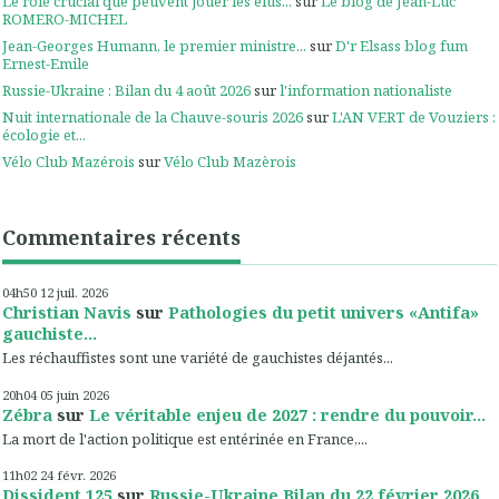
Le rôle crucial que peuvent jouer les élus...
sur
Le blog de Jean-Luc
ROMERO-MICHEL
Jean-Georges Humann, le premier ministre...
sur
D'r Elsass blog fum
Ernest-Emile
Russie-Ukraine : Bilan du 4 août 2026
sur
l'information nationaliste
Nuit internationale de la Chauve-souris 2026
sur
L'AN VERT de Vouziers :
écologie et...
Vélo Club Mazérois
sur
Vélo Club Mazèrois
Commentaires récents
04h50
12
juil. 2026
Christian Navis
sur
Pathologies du petit univers «Antifa»
gauchiste...
Les réchauffistes sont une variété de gauchistes déjantés...
20h04
05
juin 2026
Zébra
sur
Le véritable enjeu de 2027 : rendre du pouvoir...
La mort de l'action politique est entérinée en France,...
11h02
24
févr. 2026
Dissident 125
sur
Russie-Ukraine Bilan du 22 février 2026