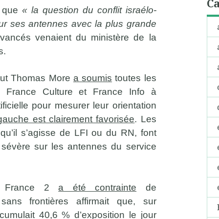
Ca
e que
« la question du conflit israélo-
 sur ses antennes avec la plus grande
 avancés venaient du ministère de la
s.
titut Thomas More
a soumis
toutes les
, France Culture et France Info à
tificielle pour mesurer leur orientation
gauche est clairement favorisée
. Les
, qu’il s’agisse de LFI ou du RN, font
us sévère sur les antennes du service
ue, France 2
a été contrainte
de
sans frontières affirmait que, sur
cumulait 40,6 % d’exposition le jour