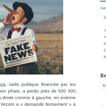
Cal
1
2
3
R
nce
, radio publique financée par les
ation phare, a perdu près de 500 000
e à droite comme à gauche, en externe
 l’Arcom a
« demandé fermement »
à