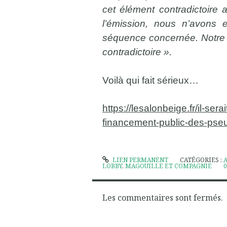
cet élément contradictoire 
l’émission, nous n’avons 
séquence concernée. Notre pr
contradictoire ».
Voilà qui fait sérieux…
https://lesalonbeige.fr/il-ser
financement-public-des-pse
LIEN PERMANENT
CATÉGORIES :
LOBBY
,
MAGOUILLE ET COMPAGNIE
0
Les commentaires sont fermés.