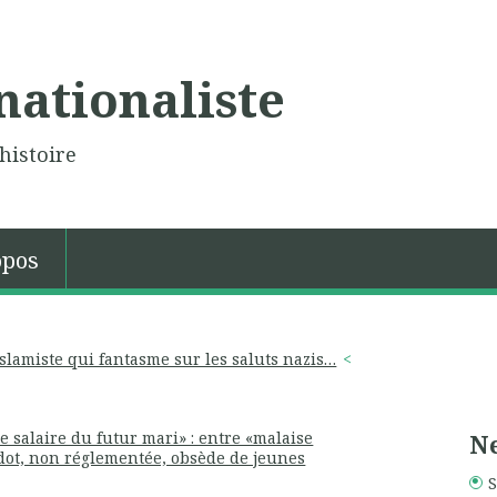
nationaliste
histoire
opos
lamiste qui fantasme sur les saluts nazis…
le salaire du futur mari» : entre «malaise
Ne
a dot, non réglementée, obsède de jeunes
S