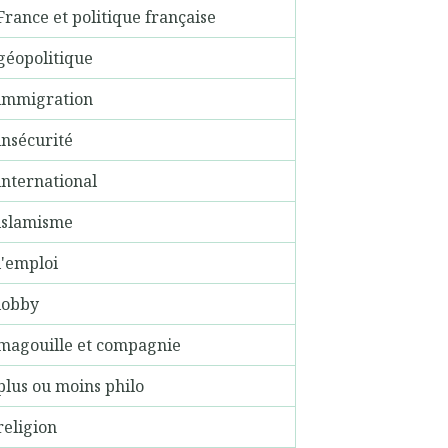
France et politique française
géopolitique
immigration
insécurité
international
islamisme
l'emploi
lobby
magouille et compagnie
plus ou moins philo
religion