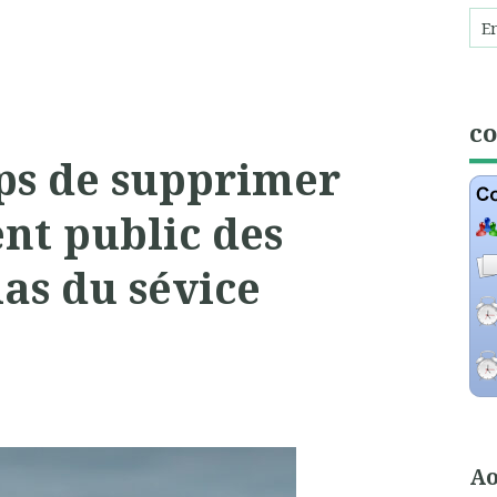
c
mps de supprimer
nt public des
as du sévice
Ao