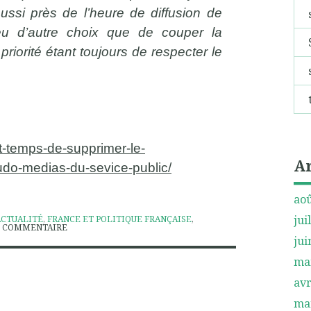
aussi près de l’heure de diffusion de
eu d’autre choix que de couper la
iorité étant toujours de respecter le
ait-temps-de-supprimer-le-
A
udo-medias-du-sevice-public/
aoû
jui
ACTUALITÉ
,
FRANCE ET POLITIQUE FRANÇAISE
,
COMMENTAIRE
jui
ma
avr
ma