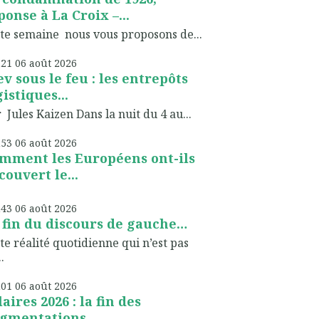
ponse à La Croix –...
te semaine nous vous proposons de...
h21
06
août 2026
ev sous le feu : les entrepôts
gistiques...
 Jules Kaizen Dans la nuit du 4 au...
h53
06
août 2026
mment les Européens ont-ils
couvert le...
h43
06
août 2026
 fin du discours de gauche…
te réalité quotidienne qui n’est pas
.
h01
06
août 2026
laires 2026 : la fin des
gmentations...