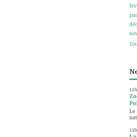
fév
jan
dé
no
Tou
No
11
Zo
Poi
Le 
nat
11
La