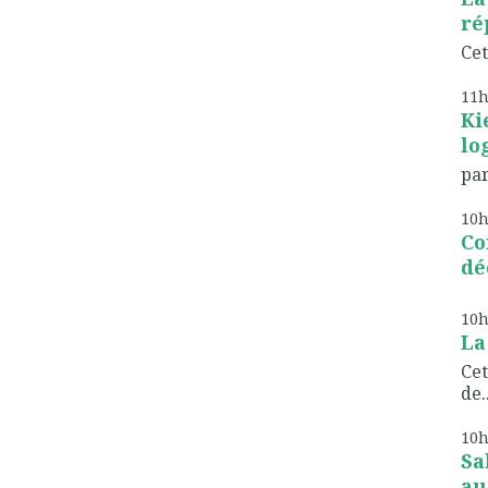
ré
Cet
11
Ki
lo
par
10
Co
dé
10
La
Cet
de..
10
Sa
au