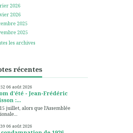
rier 2026
vier 2026
cembre 2025
vembre 2025
tes les archives
tes récentes
h52
06
août 2026
om d'été - Jean-Frédéric
sson :...
15 juillet, alors que l’Assemblée
ionale...
h39
06
août 2026
 condamnation de 1926,