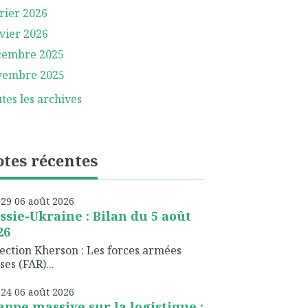
rier 2026
vier 2026
cembre 2025
vembre 2025
tes les archives
tes récentes
h29
06
août 2026
ssie-Ukraine : Bilan du 5 août
26
ection Kherson : Les forces armées
ses (FAR)...
h24
06
août 2026
appe massive sur la logistique :