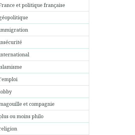
France et politique française
géopolitique
immigration
insécurité
international
islamisme
l'emploi
lobby
magouille et compagnie
plus ou moins philo
religion