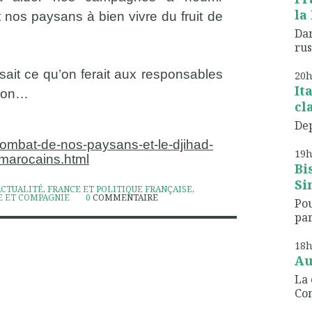
la 
 nos paysans à bien vivre du fruit de
Dan
rus
sait ce qu’on ferait aux responsables
20
It
tion…
cl
Dep
-combat-de-nos-paysans-et-le-djihad-
19
-marocains.html
Bi
Sin
ACTUALITÉ
,
FRANCE ET POLITIQUE FRANÇAISE
,
 ET COMPAGNIE
0
COMMENTAIRE
Po
par
18
Au
La 
Co