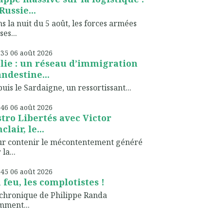
Russie...
s la nuit du 5 août, les forces armées
ses...
h35
06
août 2026
alie : un réseau d’immigration
andestine...
uis le Sardaigne, un ressortissant...
h46
06
août 2026
stro Libertés avec Victor
clair, le...
ur contenir le mécontentement généré
 la...
h45
06
août 2026
 feu, les complotistes !
chronique de Philippe Randa
mment...