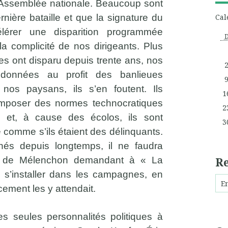
l’Assemblée nationale. Beaucoup sont
rnière bataille et que la signature du
Cal
lérer une disparition programmée
a complicité de nos dirigeants. Plus
mes ont disparu depuis trente ans, nos
onnées au profit des banlieues
nos paysans, ils s’en foutent. Ils
1
imposer des normes technocratiques
2
e, et, à cause des écolos, ils sont
3
e comme s’ils étaient des délinquants.
és depuis longtemps, il ne faudra
R
rs de Mélenchon demandant à « La
 s’installer dans les campagnes, en
ement les y attendait.
es seules personnalités politiques à