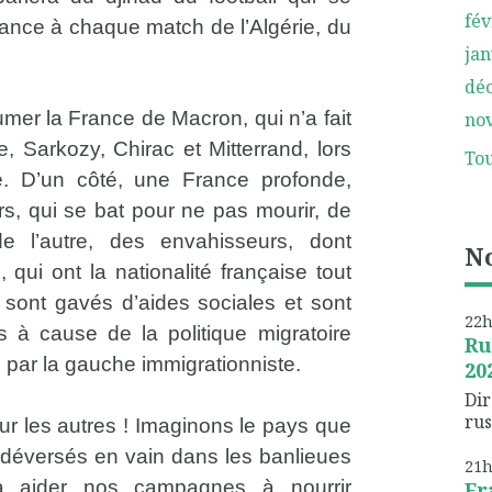
fév
rance à chaque match de l’Algérie, du
jan
dé
er la France de Macron, qui n’a fait
no
, Sarkozy, Chirac et Mitterrand, lors
Tou
e. D’un côté, une France profonde,
rs, qui se bat pour ne pas mourir, de
e l’autre, des envahisseurs, dont
No
 qui ont la nationalité française tout
 sont gavés d’aides sociales et sont
22
 à cause de la politique migratoire
Ru
 par la gauche immigrationniste.
20
Dir
rus
our les autres ! Imaginons le pays que
s déversés en vain dans les banlieues
21
 à aider nos campagnes à nourrir
Fr