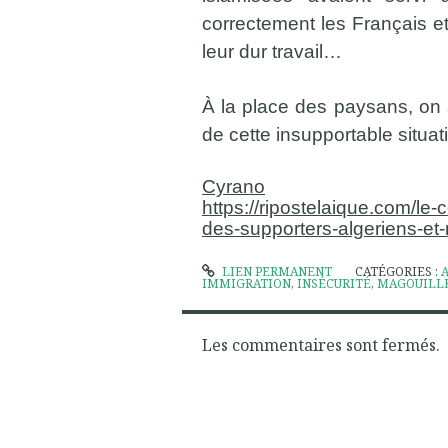
correctement les Français et
leur dur travail…
À la place des paysans, on 
de cette insupportable situa
Cyrano
https://ripostelaique.com/le
des-supporters-algeriens-et
LIEN PERMANENT
CATÉGORIES :
IMMIGRATION
,
INSÉCURITÉ
,
MAGOUILLE
Les commentaires sont fermés.