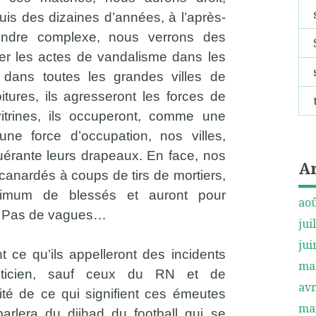
is des dizaines d’années, à l’après-
indre complexe, nous verrons des
lier les actes de vandalisme dans les
 dans toutes les grandes villes de
itures, ils agresseront les forces de
 vitrines, ils occuperont, comme une
e force d’occupation, nos villes,
érante leurs drapeaux. En face, nos
A
canardés à coups de tirs de mortiers,
inimum de blessés et auront pour
aoû
r. Pas de vagues…
jui
jui
t ce qu’ils appelleront des incidents
ma
liticien, sauf ceux du RN et de
avr
ité de ce qui signifient ces émeutes
ma
arlera du djihad du football qui se