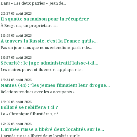
Dans « Les deux patries », Jean de...
20h37
05
août 2026
Il squatte sa maison pour la récupérer
À Bergerac, un propriétaire a...
19h49
05
août 2026
A travers la Russie, c’est la France qu’ils...
Pas un jour sans que nous entendions parler de...
18h57
05
août 2026
Sécurité : le juge administratif laisse-t-il...
Les maires peuvent-ils encore appliquer le...
18h34
05
août 2026
Nantes (44) : “les jeunes fûmaient leur drogue...
Relations tendues avec les « occupants »...
18h00
05
août 2026
Bolloré se rebiffera-t-il ?
La « Chronique flibustière », n°...
17h25
05
août 2026
L'armée russe a libéré deux localités sur le...
L'armée russe a libéré deux localités sur le...