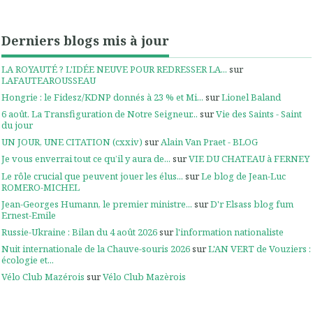
Derniers blogs mis à jour
LA ROYAUTÉ ? L'IDÉE NEUVE POUR REDRESSER LA...
sur
LAFAUTEAROUSSEAU
Hongrie : le Fidesz/KDNP donnés à 23 % et Mi...
sur
Lionel Baland
6 août. La Transfiguration de Notre Seigneur...
sur
Vie des Saints - Saint
du jour
UN JOUR, UNE CITATION (cxxiv)
sur
Alain Van Praet - BLOG
Je vous enverrai tout ce qu’il y aura de...
sur
VIE DU CHATEAU à FERNEY
Le rôle crucial que peuvent jouer les élus...
sur
Le blog de Jean-Luc
ROMERO-MICHEL
Jean-Georges Humann, le premier ministre...
sur
D'r Elsass blog fum
Ernest-Emile
Russie-Ukraine : Bilan du 4 août 2026
sur
l'information nationaliste
Nuit internationale de la Chauve-souris 2026
sur
L'AN VERT de Vouziers :
écologie et...
Vélo Club Mazérois
sur
Vélo Club Mazèrois