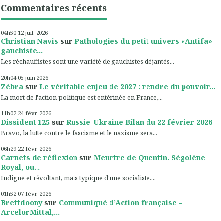
Commentaires récents
04h50
12
juil. 2026
Christian Navis
sur
Pathologies du petit univers «Antifa»
gauchiste...
Les réchauffistes sont une variété de gauchistes déjantés...
20h04
05
juin 2026
Zébra
sur
Le véritable enjeu de 2027 : rendre du pouvoir...
La mort de l'action politique est entérinée en France,...
11h02
24
févr. 2026
Dissident 125
sur
Russie-Ukraine Bilan du 22 février 2026
Bravo, la lutte contre le fascisme et le nazisme sera...
06h29
22
févr. 2026
Carnets de réflexion
sur
Meurtre de Quentin. Ségolène
Royal, ou...
Indigne et révoltant, mais typique d'une socialiste....
01h52
07
févr. 2026
Brettdoony
sur
Communiqué d’Action française –
ArcelorMittal,...