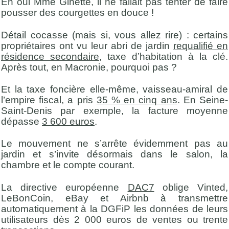
Eh oui Mme Ginette, il ne fallait pas tenter de faire
pousser des courgettes en douce !
Détail cocasse (mais si, vous allez rire) : certains
propriétaires ont vu leur abri de jardin
requalifié en
résidence secondaire
, taxe d’habitation à la clé.
Après tout, en Macronie, pourquoi pas ?
Et la taxe foncière elle-même, vaisseau-amiral de
l’empire fiscal, a pris
35 % en cinq ans
. En Seine-
Saint-Denis par exemple, la facture moyenne
dépasse
3 600 euros
.
Le mouvement ne s’arrête évidemment pas au
jardin et s’invite désormais dans le salon, la
chambre et le compte courant.
La directive européenne
DAC7
oblige Vinted,
LeBonCoin, eBay et Airbnb à transmettre
automatiquement à la DGFiP les données de leurs
utilisateurs dès 2 000 euros de ventes ou trente