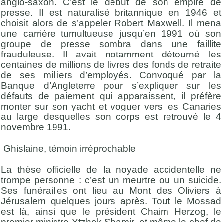
anglo-saxon. C’est le début de son empire de
presse. Il est naturalisé britannique en 1946 et
choisit alors de s’appeler Robert Maxwell. Il mena
une carrière tumultueuse jusqu’en 1991 où son
groupe de presse sombra dans une faillite
frauduleuse. Il avait notamment détourné les
centaines de millions de livres des fonds de retraite
de ses milliers d’employés. Convoqué par la
Banque d’Angleterre pour s’expliquer sur les
défauts de paiement qui apparaissent, il préfère
monter sur son yacht et voguer vers les Canaries
au large desquelles son corps est retrouvé le 4
novembre 1991.
Ghislaine, témoin irréprochable
La thèse officielle de la noyade accidentelle ne
trompe
personne
: c’est un meurtre ou un suicide.
Ses funérailles ont lieu au Mont des Oliviers à
Jérusalem quelques jours après. Tout le Mossad
est là, ainsi que le président
Chaim
Herzog, le
premier ministre
Ytzhak
Shamir, et même le chef de