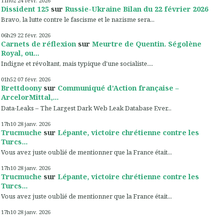
11h02
24
févr. 2026
Dissident 125
sur
Russie-Ukraine Bilan du 22 février 2026
Bravo, la lutte contre le fascisme et le nazisme sera...
06h29
22
févr. 2026
Carnets de réflexion
sur
Meurtre de Quentin. Ségolène
Royal, ou...
Indigne et révoltant, mais typique d'une socialiste....
01h52
07
févr. 2026
Brettdoony
sur
Communiqué d’Action française –
ArcelorMittal,...
Data-Leaks – The Largest Dark Web Leak Database Ever...
17h10
28
janv. 2026
Trucmuche
sur
Lépante, victoire chrétienne contre les
Turcs...
Vous avez juste oublié de mentionner que la France était...
17h10
28
janv. 2026
Trucmuche
sur
Lépante, victoire chrétienne contre les
Turcs...
Vous avez juste oublié de mentionner que la France était...
17h10
28
janv. 2026