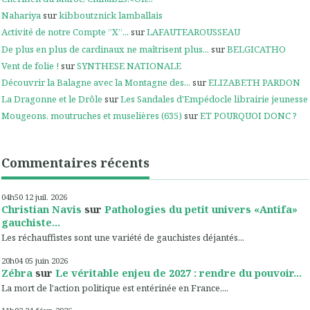
Nahariya
sur
kibboutznick lamballais
Activité de notre Compte ”X”...
sur
LAFAUTEAROUSSEAU
De plus en plus de cardinaux ne maîtrisent plus...
sur
BELGICATHO
Vent de folie !
sur
SYNTHESE NATIONALE
Découvrir la Balagne avec la Montagne des...
sur
ELIZABETH PARDON
La Dragonne et le Drôle
sur
Les Sandales d'Empédocle librairie jeunesse
Mougeons, moutruches et muselières (635)
sur
ET POURQUOI DONC ?
Commentaires récents
04h50
12
juil. 2026
Christian Navis
sur
Pathologies du petit univers «Antifa»
gauchiste...
Les réchauffistes sont une variété de gauchistes déjantés...
20h04
05
juin 2026
Zébra
sur
Le véritable enjeu de 2027 : rendre du pouvoir...
La mort de l'action politique est entérinée en France,...