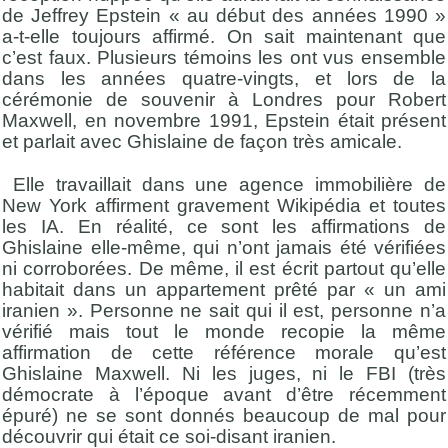
de Jeffrey Epstein «
au début des années
19
90
»
a-t-elle toujours affirmé. On sait maintenant que
c’est fau
x. Plusieurs témoins les ont vus ensemble
dans les années quatre-vingts, et lors de la
cérémonie de souvenir à Londres pour Robert
Maxwell, en novembre 1991, Epstein était présent
et parlait avec Ghislaine de façon très amicale.
Elle travaillait dans une agence immobilière de
New York affirment gravement Wikipédia et toutes
les IA. En réalité, ce sont les affirmations de
Ghislaine elle-même, qui n’ont jamais été vérifiées
ni corroborées. De même, il est écrit partout qu’elle
habitait dans un appartement prêté par
«
un ami
iranien
». Personne ne sait qui il est, personne n’a
vérifié mais tout le monde recopie la même
affirmation de cette référence morale qu’est
Ghislaine Maxwell. Ni les juges, ni le FBI (très
démocrate à l’époque avant d’être récemment
épuré) ne se sont donnés beaucoup de mal pour
découvrir qui était ce soi-disant iranien.