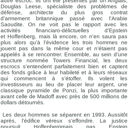
autre escroc. Ils ont été présentés par un Anglais,
Douglas
Leese
, spécialiste des problèmes de
défense, architecte du plus gros contrat
d’armement britannique passé avec l’Arabie
Saoudite. On ne voit pas le rapport avec les
activités
financiaro
-délictuelles d’Epstein
et
Hoffenberg
, mais là encore, on n’en saura pas
plus alors qu’à l’évidence les trois hommes ne
jouent pas dans la même cour et n’étaient pas
appelés à se rencontrer. Ensemble, au sein d’une
structure nommée
Towers
Financial, les deux
escrocs s’entendent parfaitement bien et captent
des fonds grâce à leur habileté et à leurs réseaux
qui commencent à s’étoffer. Ils volent les
investisseurs au lieu de placer leur argent, une
classique pyramide de
Ponzi
, la plus importante
avant celle de
Madoff
avec près de 500 millions de
dollars détournés.
Les deux hommes se séparent en 1993. Aussitôt
après, l’édifice véreux s’effondre. La justice
poursuit
Hoffenberg
mais pas Epstein