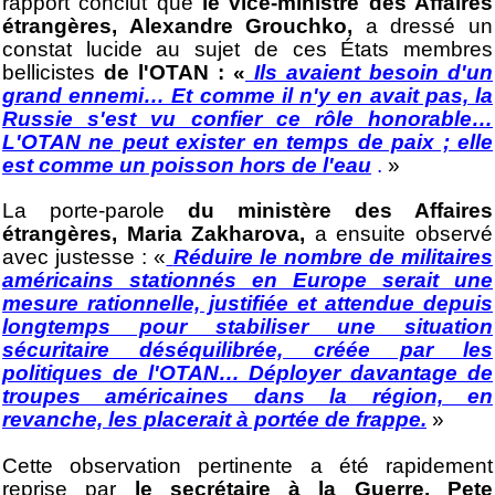
rapport conclut que
le vice-ministre des Affaires
étrangères, Alexandre Grouchko,
a dressé un
constat lucide au sujet de ces États membres
bellicistes
de l'OTAN : «
Ils avaient besoin d'un
grand ennemi… Et comme il n'y en avait pas, la
Russie s'est vu confier ce rôle honorable…
L'OTAN ne peut exister en temps de paix ; elle
est comme un poisson hors de l'eau
.
»
La porte-parole
du ministère des Affaires
étrangères, Maria Zakharova,
a ensuite observé
avec justesse : «
Réduire le nombre de militaires
américains stationnés en Europe serait une
mesure rationnelle, justifiée et attendue depuis
longtemps pour stabiliser une situation
sécuritaire déséquilibrée, créée par les
politiques de l'OTAN… Déployer davantage de
troupes américaines dans la région, en
revanche, les placerait à portée de frappe.
»
Cette observation pertinente a été rapidement
reprise par
le secrétaire à la Guerre, Pete