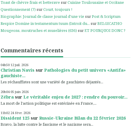
Toast de chèvre frais et betterave
sur
Cuisine Toulousaine et Occitane
Questionnement (7)
sur
Court, toujours !
Biographie: Journal de classe journal d'une vie
sur
Post & Scriptum
Respice Domine in testamentum tuum (Introit du...
sur
BELGICATHO
Mougeons, moutruches et muselières (636)
sur
ET POURQUOI DONC ?
Commentaires récents
04h50
12
juil. 2026
Christian Navis
sur
Pathologies du petit univers «Antifa»
gauchiste...
Les réchauffistes sont une variété de gauchistes déjantés...
20h04
05
juin 2026
Zébra
sur
Le véritable enjeu de 2027 : rendre du pouvoir...
La mort de l'action politique est entérinée en France,...
11h02
24
févr. 2026
Dissident 125
sur
Russie-Ukraine Bilan du 22 février 2026
Bravo, la lutte contre le fascisme et le nazisme sera...