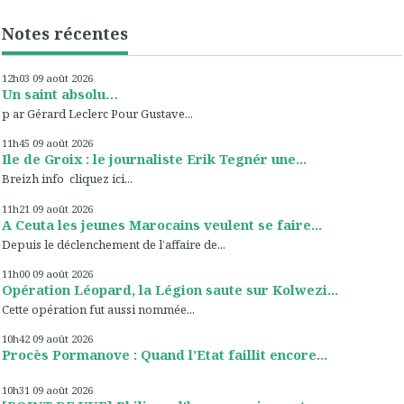
Notes récentes
12h03
09
août 2026
Un saint absolu…
p ar Gérard Leclerc Pour Gustave...
11h45
09
août 2026
Ile de Groix : le journaliste Erik Tegnér une...
Breizh info cliquez ici...
11h21
09
août 2026
A Ceuta les jeunes Marocains veulent se faire...
Depuis le déclenchement de l’affaire de...
11h00
09
août 2026
Opération Léopard, la Légion saute sur Kolwezi...
Cette opération fut aussi nommée...
10h42
09
août 2026
Procès Pormanove : Quand l’Etat faillit encore...
10h31
09
août 2026