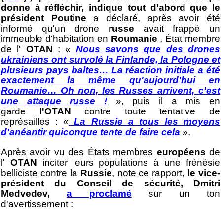
donne à réfléchir, indique tout d'abord que le
président Poutine
a déclaré, après avoir été
informé qu'un drone
russe
avait frappé un
immeuble d'habitation en
Roumanie
, État membre
de l'
OTAN
: «
Nous savons que des drones
ukrainiens ont survolé la Finlande, la Pologne et
plusieurs pays baltes… La réaction initiale a été
exactement la même qu'aujourd'hui en
Roumanie… Oh non, les Russes arrivent, c'est
une attaque russe !
», puis il a mis en
garde
l'OTAN
contre toute tentative de
représailles : «
La Russie a tous les moyens
d'anéantir quiconque tente de faire cela
».
Après avoir vu des États membres
européens
de
l'
OTAN
inciter leurs populations à une frénésie
belliciste contre la
Russie
, note ce rapport,
le vice-
président du Conseil de sécurité, Dmitri
Medvedev,
a proclamé
sur un ton
d'avertissement :