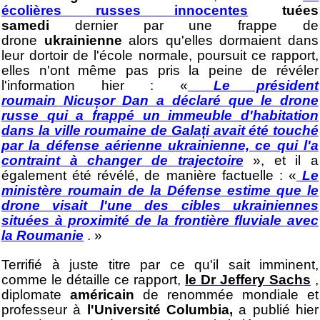
écolières russes innocentes
tuées
samedi
dernier par une frappe de
drone
ukrainienne
alors qu'elles dormaient dans
leur dortoir de l'école normale, poursuit ce rapport,
elles n'ont même pas pris la peine de révéler
l'information hier : «
Le président
roumain
Nicușor
Dan a déclaré que le drone
russe qui a frappé un immeuble d'habitation
dans la ville roumaine de
Galați
avait été touché
par la défense aérienne ukrainienne, ce qui l'a
contraint à changer de trajectoire
», et il a
également été révélé, de manière factuelle : «
Le
ministère roumain de la Défense estime que le
drone visait l'une des cibles ukrainiennes
situées à proximité de la frontière fluviale avec
la Roumanie
. »
Terrifié à juste titre par ce qu'il sait imminent,
comme le détaille ce rapport,
le Dr Jeffery Sachs
,
diplomate
américain
de renommée mondiale et
professeur à
l'Université Columbia,
a publié hier