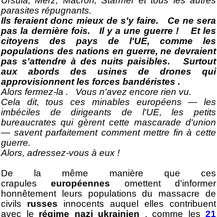
Ursula, Merz, Macron, Starmer et tous les autres
parasites répugnants.
Ils feraient donc mieux de s'y faire. Ce ne sera
pas la dernière fois. Il y a une guerre ! Et les
citoyens des pays de l'UE, comme les
populations des nations en guerre, ne devraient
pas s'attendre à des nuits paisibles. Surtout
aux abords des usines de drones qui
approvisionnent les forces bandéristes .
Alors fermez
-la
. Vous n'avez encore rien vu.
Cela dit, tous ces minables européens — les
imbéciles de dirigeants de l'UE, les petits
bureaucrates qui gèrent cette mascarade d'union
— savent parfaitement comment mettre fin à cette
guerre.
Alors, adressez-vous à eux !
De la même manière que ces
crapules
européennes
omettent d'informer
honnêtement leurs populations du massacre de
civils
russes
innocents auquel elles contribuent
avec le
régime nazi ukrainien
, comme les
21