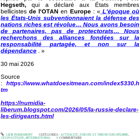
Hegseth,
qui a déclaré aux États membres
bellicistes
de l'OTAN
en
Europe
: «
L'époque où
les États-Unis subventionnaient la défense des
nations riches est révolue… Nous avons besoin
de partenaires, pas de protectorats… Nous
recherchons des alliances fondées sur la
responsabilité partagée, et non sur la
dépendance
. »
30 mai 2026
Source
:
https://www.whatdoesitmean.com/index5330.h
tm
https://numidia-
liberum.blogspot.com/2026/05/la-russie-declare-
les-dirigeants.html
LIEN PERMANENT
CATÉGORIES :
ACTUALITÉ
,
EUROPE ET UNION EUROPÉENNE
,
GÉOPOLITIQUE
,
INTERNATIONAL
0
COMMENTAIRE