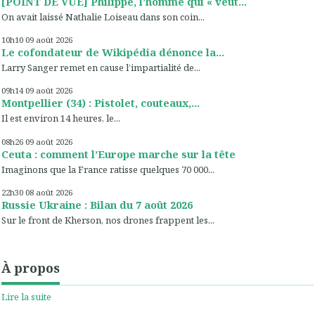
[POINT DE VUE] Philippe, l’homme qui « veut...
On avait laissé Nathalie Loiseau dans son coin...
10h10
09
août 2026
Le cofondateur de Wikipédia dénonce la...
Larry Sanger remet en cause l’impartialité de...
09h14
09
août 2026
Montpellier (34) : Pistolet, couteaux,...
Il est environ 14 heures, le...
08h26
09
août 2026
Ceuta : comment l’Europe marche sur la tête
Imaginons que la France ratisse quelques 70 000...
22h30
08
août 2026
Russie Ukraine : Bilan du 7 août 2026
Sur le front de Kherson, nos drones frappent les...
À propos
Lire la suite