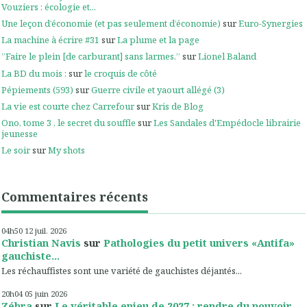
Vouziers : écologie et...
Une leçon d’économie (et pas seulement d’économie)
sur
Euro-Synergies
La machine à écrire #31
sur
La plume et la page
”Faire le plein [de carburant] sans larmes.”
sur
Lionel Baland
La BD du mois :
sur
le croquis de côté
Pépiements (593)
sur
Guerre civile et yaourt allégé (3)
La vie est courte chez Carrefour
sur
Kris de Blog
Ono, tome 3 , le secret du souffle
sur
Les Sandales d'Empédocle librairie
jeunesse
Le soir
sur
My shots
Commentaires récents
04h50
12
juil. 2026
Christian Navis
sur
Pathologies du petit univers «Antifa»
gauchiste...
Les réchauffistes sont une variété de gauchistes déjantés...
20h04
05
juin 2026
Zébra
sur
Le véritable enjeu de 2027 : rendre du pouvoir...