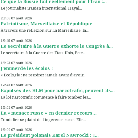
Ce que la Russie fait réellement pour l’Iran :...
Le journaliste iranien international Hayal...
20h06
07
août 2026
Patriotisme, Marseillaise et République
À travers une réflexion sur La Marseillaise, la...
18h45
07
août 2026
Le secrétaire à la Guerre exhorte le Congrès à...
Le secrétaire à la Guerre des États-Unis, Pete...
18h23
07
août 2026
J’emmerde les écolos !
« Écologie : ne respirez jamais avant d’avoir...
17h43
07
août 2026
Expulsés des HLM pour narcotrafic, peuvent-ils...
La loi narcotrafic commence à faire tomber les...
17h02
07
août 2026
La « menace russe » en dernier recours…
Tondelier se plaint de l’ingérence russe. Elle...
16h09
07
août 2026
Le président polonais Karol Nawrocki : «...