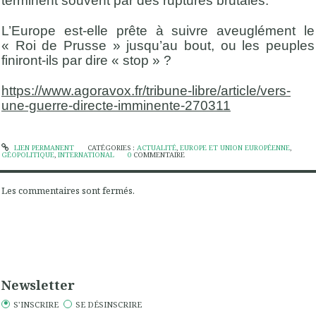
terminent souvent par des ruptures brutales.
L’Europe est-elle prête à suivre aveuglément le
« Roi de Prusse » jusqu’au bout, ou les peuples
finiront-ils par dire « stop » ?
https://www.agoravox.fr/tribune-libre/article/vers-
une-guerre-directe-imminente-270311
LIEN PERMANENT
CATÉGORIES :
ACTUALITÉ
,
EUROPE ET UNION EUROPÉENNE
,
GÉOPOLITIQUE
,
INTERNATIONAL
0
COMMENTAIRE
Les commentaires sont fermés.
Newsletter
S'INSCRIRE
SE DÉSINSCRIRE