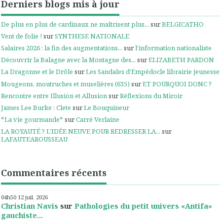
Derniers blogs mis à jour
De plus en plus de cardinaux ne maîtrisent plus...
sur
BELGICATHO
Vent de folie !
sur
SYNTHESE NATIONALE
Salaires 2026 : la fin des augmentations...
sur
l'information nationaliste
Découvrir la Balagne avec la Montagne des...
sur
ELIZABETH PARDON
La Dragonne et le Drôle
sur
Les Sandales d'Empédocle librairie jeunesse
Mougeons, moutruches et muselières (635)
sur
ET POURQUOI DONC ?
Rencontre entre Illusion et Allusion
sur
Réflexions du Miroir
James Lee Burke : Clete
sur
Le Bouquineur
*La vie gourmande*
sur
Carré Verlaine
LA ROYAUTÉ ? L'IDÉE NEUVE POUR REDRESSER LA...
sur
LAFAUTEAROUSSEAU
Commentaires récents
04h50
12
juil. 2026
Christian Navis
sur
Pathologies du petit univers «Antifa»
gauchiste...