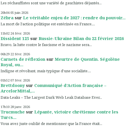
Les réchauffistes sont une variété de gauchistes déjantés...
20h04
05
juin 2026
Zébra
sur
Le véritable enjeu de 2027 : rendre du pouvoir...
La mort de l'action politique est entérinée en France,...
11h02
24
févr. 2026
Dissident 125
sur
Russie-Ukraine Bilan du 22 février 2026
Bravo, la lutte contre le fascisme et le nazisme sera...
06h29
22
févr. 2026
Carnets de réflexion
sur
Meurtre de Quentin. Ségolène
Royal, ou...
Indigne et révoltant, mais typique d'une socialiste....
01h52
07
févr. 2026
Brettdoony
sur
Communiqué d’Action française –
ArcelorMittal,...
Data-Leaks – The Largest Dark Web Leak Database Ever...
17h10
28
janv. 2026
Trucmuche
sur
Lépante, victoire chrétienne contre les
Turcs...
Vous avez juste oublié de mentionner que la France était...