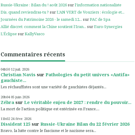
Russie-Ukraine : Bilan du ! août 2026
sur
l'information nationaliste
Dis, quand reviendras-tu ?
sur
L'AN VERT de Vouziers : écologie et...
Journées du Patrimoine 2026 - le samedi 12...
sur
PAC de Spa
Allié discret: comment la Chine soutient l’Iran...
sur
Euro-Synergies
L'Éclipse
sur
KallyVasco
Commentaires récents
04h50
12
juil. 2026
Christian Navis
sur
Pathologies du petit univers «Antifa»
gauchiste...
Les réchauffistes sont une variété de gauchistes déjantés...
20h04
05
juin 2026
Zébra
sur
Le véritable enjeu de 2027 : rendre du pouvoir...
La mort de l'action politique est entérinée en France,...
11h02
24
févr. 2026
Dissident 125
sur
Russie-Ukraine Bilan du 22 février 2026
Bravo, la lutte contre le fascisme et le nazisme sera...