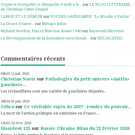
Orgue et trompette ce dimanche 9 août à la...
sur
LE BLOG LITTÉRAIRE
de Christian Cottet-Emard
L'ANGE ET LE DÉMON
sur
POESIES GAUDEAMUS ”Le Moulin à Farine”
La Douce France...
sur
Métapo infos
Richard Avedon, Piazza Navona, Rome 1946
sur
Raymond Alcovère
Le développement de la formation sacerdotale...
sur
BELGICATHO
Commentaires récents
04h50
12
juil. 2026
Christian Navis
sur
Pathologies du petit univers «Antifa»
gauchiste...
Les réchauffistes sont une variété de gauchistes déjantés...
20h04
05
juin 2026
Zébra
sur
Le véritable enjeu de 2027 : rendre du pouvoir...
La mort de l'action politique est entérinée en France,...
11h02
24
févr. 2026
Dissident 125
sur
Russie-Ukraine Bilan du 22 février 2026
Bravo, la lutte contre le fascisme et le nazisme sera...