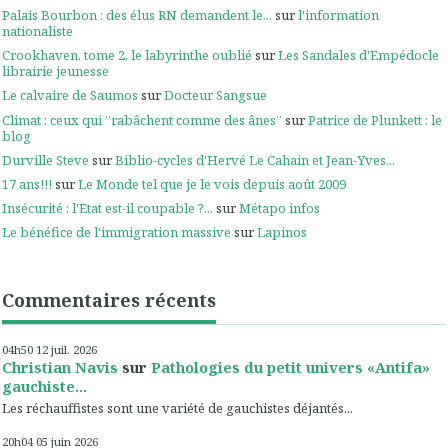
Palais Bourbon : des élus RN demandent le...
sur
l'information
nationaliste
Crookhaven, tome 2, le labyrinthe oublié
sur
Les Sandales d'Empédocle
librairie jeunesse
Le calvaire de Saumos
sur
Docteur Sangsue
Climat : ceux qui ”rabâchent comme des ânes”
sur
Patrice de Plunkett : le
blog
Durville Steve
sur
Biblio-cycles d'Hervé Le Cahain et Jean-Yves...
17 ans!!!
sur
Le Monde tel que je le vois depuis août 2009
Insécurité : l'Etat est-il coupable ?...
sur
Métapo infos
Le bénéfice de l'immigration massive
sur
Lapinos
Commentaires récents
04h50
12
juil. 2026
Christian Navis
sur
Pathologies du petit univers «Antifa»
gauchiste...
Les réchauffistes sont une variété de gauchistes déjantés...
20h04
05
juin 2026