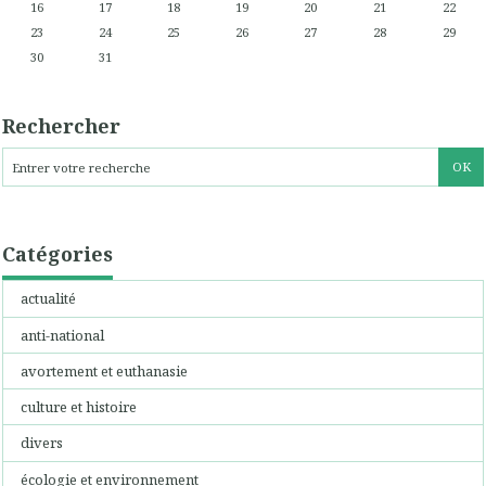
16
17
18
19
20
21
22
23
24
25
26
27
28
29
30
31
Rechercher
Catégories
actualité
anti-national
avortement et euthanasie
culture et histoire
divers
écologie et environnement