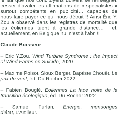
le fait que nos concitoyens doivent se renseigner,
cesser d’avaler les affirmations de « spécialistes »
surtout compétents en publicité… capables de
nous faire payer ce qui nous détruit !! Ainsi Éric Y.
Zou a observé dans les registres de mortalité que
les éoliennes tuent à grande distance… et,
actuellement, en Belgique nul n’est à l’abri !!
Claude Brasseur
– Eric Y.Zou,
Wind Turbine Syndrome : the Impact
of Wind Farms on Suicid
e, 2020.
– Maxime Poisot, Sioux Berger, Baptiste Chouët,
Le
prix du vent
, éd. Du Rocher 2022.
– Fabien Bouglé,
Eoliennes La face noire de la
transition écologique
, éd. Du Rocher 2022.
– Samuel Furfari,
Energie, mensonges
d’état,
L’Artilleur.