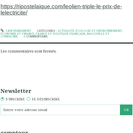
https://ripostelaique.com/leolien-triple-le-prix-de-
lelectricite/
LIEN PERMANENT
CATÉGORIES :
ACTUALITÉ
,
ÉCOLOGIE ET ENVIRONNEMENT
,
ÉCONOMIE ET FINANCE
,
FRANCE ET POLITIQUE FRANÇAISE
,
MAGOUILLE ET
COMPAGNIE
0
COMMENTAIRE
Les commentaires sont fermés.
Newsletter
S'INSCRIRE
SE DÉSINSCRIRE
compteur