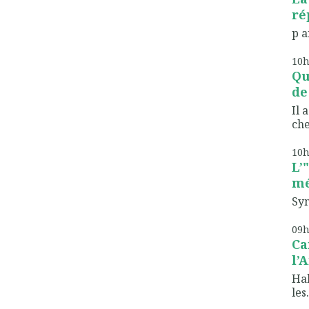
ré
p a
10
Qu
de
Il 
che
10
L’
m
Syn
09
Ca
l’
Hab
les.