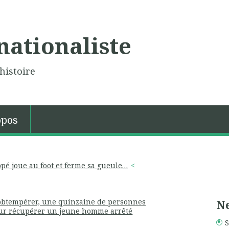
nationaliste
histoire
opos
ppé joue au foot et ferme sa gueule…
d’obtempérer, une quinzaine de personnes
Ne
our récupérer un jeune homme arrêté
S