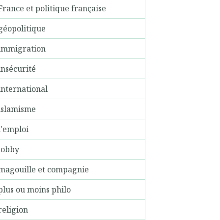
France et politique française
géopolitique
immigration
insécurité
international
islamisme
l'emploi
lobby
magouille et compagnie
plus ou moins philo
religion