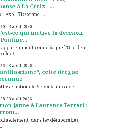
ponse à La Croix –...
r Axel Tisserand ...
h45
08
août 2026
’est-ce qui motive la décision
 Poutine...
a apparemment compris que l’Occident
rchait...
h35
08
août 2026
"antifascisme", cette drogue
éconnue
thèse nationale Selon la maxime...
h28
08
août 2026
rton jaune à Laurence Ferrari :
Arcom...
ituellement, dans les démocraties,
..