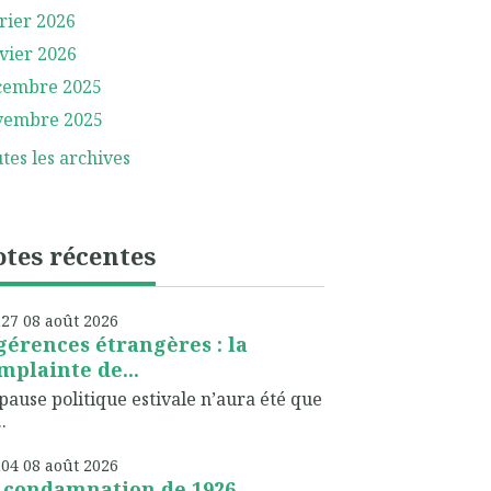
rier 2026
vier 2026
cembre 2025
vembre 2025
tes les archives
tes récentes
h27
08
août 2026
gérences étrangères : la
mplainte de...
pause politique estivale n’aura été que
.
h04
08
août 2026
 condamnation de 1926,