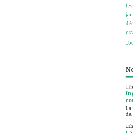
fév
jan
dé
no
Tou
No
11
In
co
La 
de..
11
La