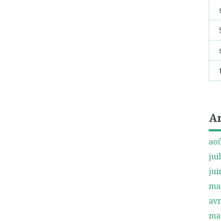
A
aoû
jui
jui
ma
avr
ma