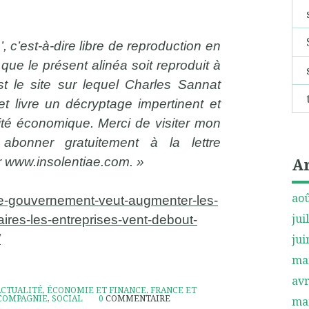
b’, c’est-à-dire libre de reproduction en
 que le présent alinéa soit reproduit à
st le site sur lequel Charles Sannat
t livre un décryptage impertinent et
ité économique. Merci de visiter mon
abonner gratuitement à la lettre
A
r www.insolentiae.com. »
aoû
/le-gouvernement-veut-augmenter-les-
jui
aires-les-entreprises-vent-debout-
/
jui
ma
avr
ACTUALITÉ
,
ÉCONOMIE ET FINANCE
,
FRANCE ET
COMPAGNIE
,
SOCIAL
0
COMMENTAIRE
ma