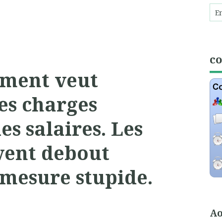
c
ment veut
es charges
les salaires. Les
vent debout
 mesure stupide.
Ao