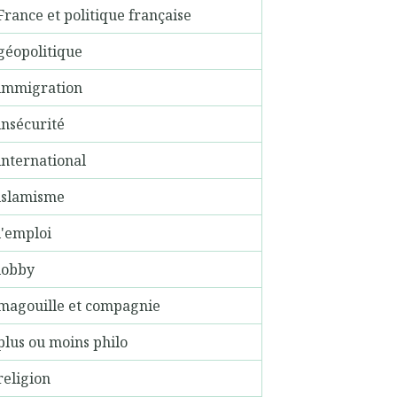
France et politique française
géopolitique
immigration
insécurité
international
islamisme
l'emploi
lobby
magouille et compagnie
plus ou moins philo
religion