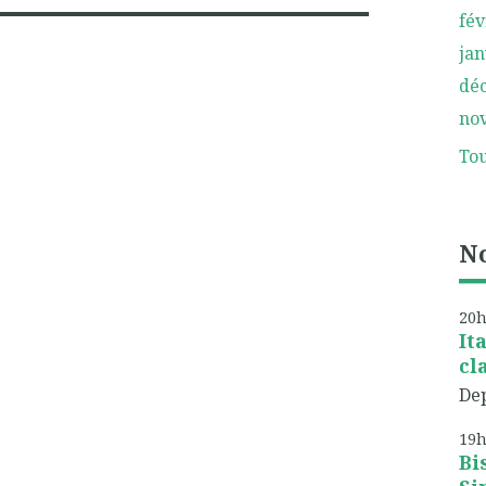
fév
jan
dé
no
Tou
No
20
It
cl
Dep
19
Bi