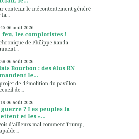
clair, le...
ur contenir le mécontentement généré
 la...
h45
06
août 2026
 feu, les complotistes !
chronique de Philippe Randa
mment...
h38
06
août 2026
lais Bourbon : des élus RN
mandent le...
projet de démolition du pavillon
ccueil de...
h19
06
août 2026
 guerre ? Les peuples la
ettent et les «...
vois d’ailleurs mal comment Trump,
apable...