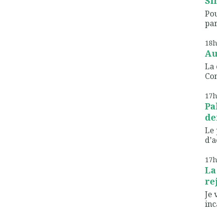
Sin
Po
par
18
Au
La 
Co
17
Pa
de
Le 
d’a
17
La
rej
Je 
inc