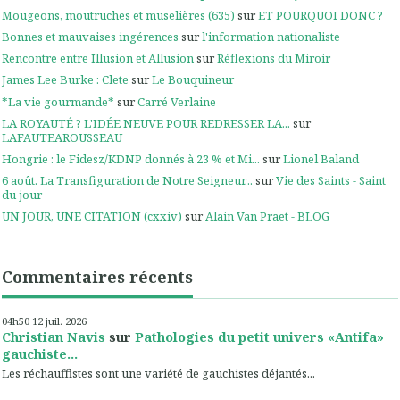
Mougeons, moutruches et muselières (635)
sur
ET POURQUOI DONC ?
Bonnes et mauvaises ingérences
sur
l'information nationaliste
Rencontre entre Illusion et Allusion
sur
Réflexions du Miroir
James Lee Burke : Clete
sur
Le Bouquineur
*La vie gourmande*
sur
Carré Verlaine
LA ROYAUTÉ ? L'IDÉE NEUVE POUR REDRESSER LA...
sur
LAFAUTEAROUSSEAU
Hongrie : le Fidesz/KDNP donnés à 23 % et Mi...
sur
Lionel Baland
6 août. La Transfiguration de Notre Seigneur...
sur
Vie des Saints - Saint
du jour
UN JOUR, UNE CITATION (cxxiv)
sur
Alain Van Praet - BLOG
Commentaires récents
04h50
12
juil. 2026
Christian Navis
sur
Pathologies du petit univers «Antifa»
gauchiste...
Les réchauffistes sont une variété de gauchistes déjantés...