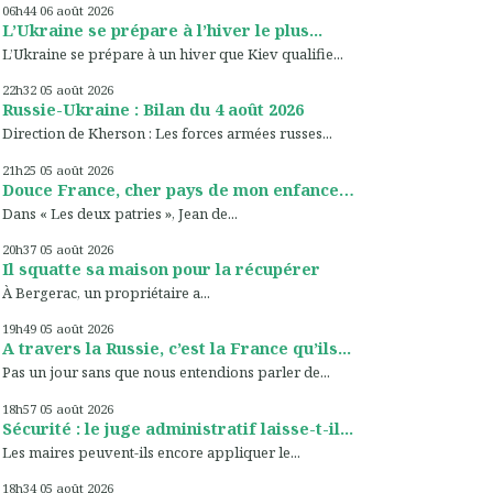
06h44
06
août 2026
L’Ukraine se prépare à l’hiver le plus...
L’Ukraine se prépare à un hiver que Kiev qualifie...
22h32
05
août 2026
Russie-Ukraine : Bilan du 4 août 2026
Direction de Kherson : Les forces armées russes...
21h25
05
août 2026
Douce France, cher pays de mon enfance…
Dans « Les deux patries », Jean de...
20h37
05
août 2026
Il squatte sa maison pour la récupérer
À Bergerac, un propriétaire a...
19h49
05
août 2026
A travers la Russie, c’est la France qu’ils...
Pas un jour sans que nous entendions parler de...
18h57
05
août 2026
Sécurité : le juge administratif laisse-t-il...
Les maires peuvent-ils encore appliquer le...
18h34
05
août 2026