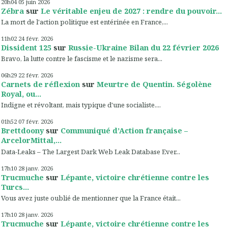
20h04
05
juin 2026
Zébra
sur
Le véritable enjeu de 2027 : rendre du pouvoir...
La mort de l'action politique est entérinée en France,...
11h02
24
févr. 2026
Dissident 125
sur
Russie-Ukraine Bilan du 22 février 2026
Bravo, la lutte contre le fascisme et le nazisme sera...
06h29
22
févr. 2026
Carnets de réflexion
sur
Meurtre de Quentin. Ségolène
Royal, ou...
Indigne et révoltant, mais typique d'une socialiste....
01h52
07
févr. 2026
Brettdoony
sur
Communiqué d’Action française –
ArcelorMittal,...
Data-Leaks – The Largest Dark Web Leak Database Ever...
17h10
28
janv. 2026
Trucmuche
sur
Lépante, victoire chrétienne contre les
Turcs...
Vous avez juste oublié de mentionner que la France était...
17h10
28
janv. 2026
Trucmuche
sur
Lépante, victoire chrétienne contre les