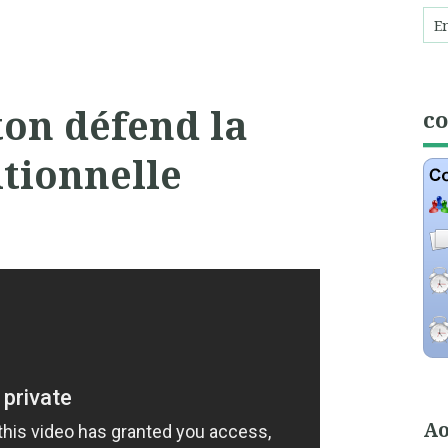
ton défend la
c
itionnelle
Ao