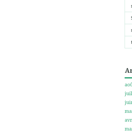
A
aoû
jui
jui
ma
avr
ma