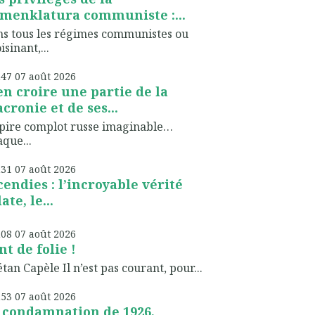
menklatura communiste :...
s tous les régimes communistes ou
isinant,...
h47
07
août 2026
en croire une partie de la
cronie et de ses...
pire complot russe imaginable…
que...
h31
07
août 2026
cendies : l’incroyable vérité
ate, le...
h08
07
août 2026
nt de folie !
tan Capèle Il n’est pas courant, pour...
h53
07
août 2026
 condamnation de 1926,