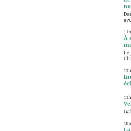
no
Dan
avo
11
À 
ma
Le 
Cha
11
In
écl
11
Ve
Gaë
10
La