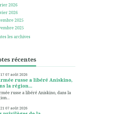
rier 2026
vier 2026
cembre 2025
vembre 2025
tes les archives
tes récentes
h17
07
août 2026
armée russe a libéré Aniskino,
ns la région...
rmée russe a libéré Aniskino, dans la
ion...
h21
07
août 2026
s privilèges de la