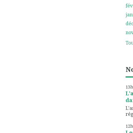
fév
jan
dé
no
Tou
No
13
L'
da
L'a
rég
12
Le