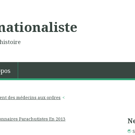
nationaliste
histoire
opos
ulent des médecins aux ordres
onnaires Parachutistes En 2013
Ne
S