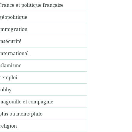
France et politique française
géopolitique
immigration
insécurité
international
islamisme
l'emploi
lobby
magouille et compagnie
plus ou moins philo
religion