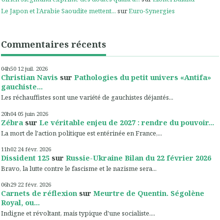
Le Japon et l’Arabie Saoudite mettent...
sur
Euro-Synergies
Commentaires récents
04h50
12
juil. 2026
Christian Navis
sur
Pathologies du petit univers «Antifa»
gauchiste...
Les réchauffistes sont une variété de gauchistes déjantés...
20h04
05
juin 2026
Zébra
sur
Le véritable enjeu de 2027 : rendre du pouvoir...
La mort de l'action politique est entérinée en France,...
11h02
24
févr. 2026
Dissident 125
sur
Russie-Ukraine Bilan du 22 février 2026
Bravo, la lutte contre le fascisme et le nazisme sera...
06h29
22
févr. 2026
Carnets de réflexion
sur
Meurtre de Quentin. Ségolène
Royal, ou...
Indigne et révoltant, mais typique d'une socialiste....