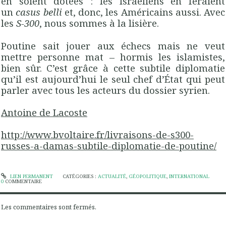
en soient dotées : les Israéliens en feraient
un
casus belli
et, donc, les Américains aussi. Avec
les
S-300
, nous sommes à la lisière.
Poutine sait jouer aux échecs mais ne veut
mettre personne mat – hormis les islamistes,
bien sûr. C’est grâce à cette subtile diplomatie
qu’il est aujourd’hui le seul chef d’État qui peut
parler avec tous les acteurs du dossier syrien.
Antoine de Lacoste
http://www.bvoltaire.fr/livraisons-de-s300-
russes-a-damas-subtile-diplomatie-de-poutine/
LIEN PERMANENT
CATÉGORIES :
ACTUALITÉ
,
GÉOPOLITIQUE
,
INTERNATIONAL
0
COMMENTAIRE
Les commentaires sont fermés.