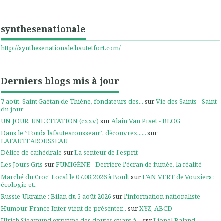
synthesenationale
http://synthesenationale.hautetfort.com/
Derniers blogs mis à jour
7 août. Saint Gaëtan de Thiène, fondateurs des...
sur
Vie des Saints - Saint
du jour
UN JOUR, UNE CITATION (cxxv)
sur
Alain Van Praet - BLOG
Dans le ”Fonds lafautearousseau”, découvrez......
sur
LAFAUTEAROUSSEAU
Délice de cathédrale
sur
La senteur de l'esprit
Les Jours Gris
sur
FUMIGÈNE - Derrière l'écran de fumée, la réalité
Marché du Croc' Local le 07.08.2026 à Boult
sur
L'AN VERT de Vouziers :
écologie et...
Russie-Ukraine : Bilan du 5 août 2026
sur
l'information nationaliste
Humour. France Inter vient de présenter...
sur
XYZ, ABCD
Ulrich Siegmund exprime des doutes quant à...
sur
Lionel Baland