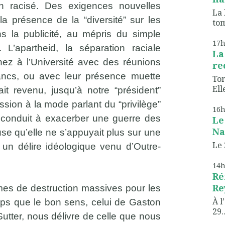
r un racisé. Des exigences nouvelles
La 
la présence de la “diversité” sur les
tom
ns la publicité, au mépris du simple
17
. L’apartheid, la séparation raciale
La
n nez à l’Université avec des réunions
re
Blancs, ou avec leur présence muette
Ton
Elle
ait revenu, jusqu’à notre “président”
ession à la mode parlant du “privilège”
16
t conduit à exacerber une guerre des
Le
Na
use qu’elle ne s’appuyait plus sur une
Le 
 un délire idéologique venu d’Outre-
14
Ré
Re
mes de destruction massives pour les
À l
temps que le bon sens, celui de Gaston
29..
utter, nous délivre de celle que nous