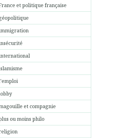
France et politique française
géopolitique
immigration
insécurité
international
islamisme
l'emploi
lobby
magouille et compagnie
plus ou moins philo
religion