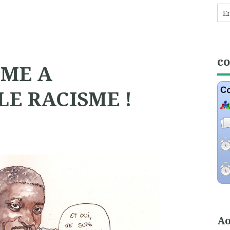
c
SME A
LE RACISME !
Ao