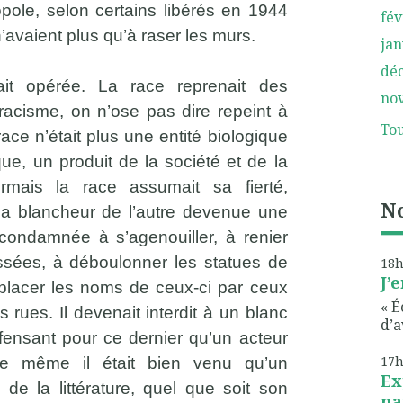
opole, selon certains libérés en 1944
fév
n’avaient plus qu’à raser les murs.
jan
dé
tait opérée. La race reprenait des
no
acisme, on n’ose pas dire repeint à
Tou
ace n’était plus une entité biologique
e, un produit de la société et de la
ormais la race assumait sa fierté,
No
 la blancheur de l’autre devenue une
, condamnée à s’agenouiller, à renier
assées, à déboulonner les statues de
18
J’
lacer les noms de ceux-ci par ceux
« É
s rues. Il devenait interdit à un blanc
d’a
offensant pour ce dernier qu’un acteur
17
De même il était bien venu qu’un
Ex
 de la littérature, quel que soit son
na