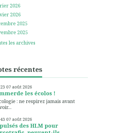
rier 2026
vier 2026
cembre 2025
vembre 2025
tes les archives
tes récentes
h23
07
août 2026
emmerde les écolos !
cologie : ne respirez jamais avant
voir...
h43
07
août 2026
pulsés des HLM pour
rcotrafic, peuvent-ils...