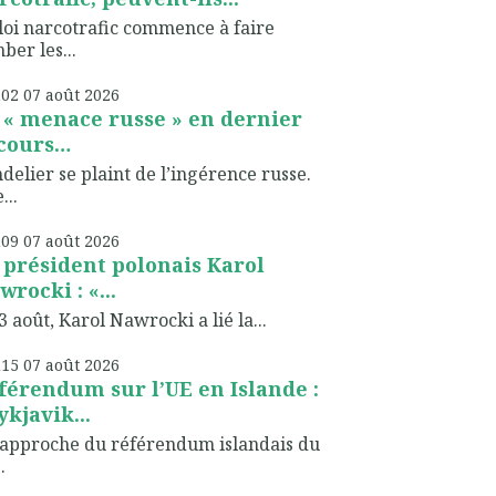
loi narcotrafic commence à faire
ber les...
h02
07
août 2026
 « menace russe » en dernier
cours…
delier se plaint de l’ingérence russe.
...
h09
07
août 2026
 président polonais Karol
wrocki : «...
3 août, Karol Nawrocki a lié la...
h15
07
août 2026
férendum sur l’UE en Islande :
ykjavik...
’approche du référendum islandais du
.