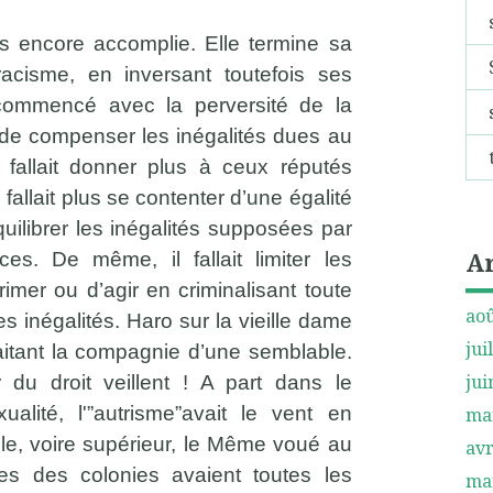
pas encore accomplie. Elle termine sa
racisme, en inversant toutefois ses
 commencé avec la perversité de la
in de compenser les inégalités dues au
l fallait donner plus à ceux réputés
e fallait plus se contenter d’une égalité
quilibrer les inégalités supposées par
A
ces. De même, il fallait limiter les
rimer ou d’agir en criminalisant toute
aoû
s inégalités. Haro sur la vieille dame
jui
aitant la compagnie d’une semblable.
jui
du droit veillent ! A part dans le
lité, l'”autrisme”avait le vent en
ma
ble, voire supérieur, le Même voué au
avr
es des colonies avaient toutes les
ma