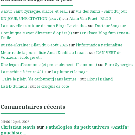
8 août. Saint Cyriaque, diacre, et ses...
sur
Vie des Saints - Saint du jour
UN JOUR, UNE CITATION (cxxvi)
sur
Alain Van Praet - BLOG
La nouvelle rubrique de mon Blog : Le vin du...
sur
Docteur Sangsue
Dominique Meyer, directeur d'opéra(s)
sur
D'r Elsass blog fum Ernest-
Emile
Russie-Ukraine : Bilan du 6 août 2026
sur
l'information nationaliste
Meurtre de la journaliste Amal Khalil au Liban...
sur
L'AN VERT de
Vouziers : écologie et...
Une leçon d’économie (et pas seulement d’économie)
sur
Euro-Synergies
La machine à écrire #31
sur
La plume et la page
”Faire le plein [de carburant] sans larmes.”
sur
Lionel Baland
La BD du mois :
sur
le croquis de côté
Commentaires récents
04h50
12
juil. 2026
Christian Navis
sur
Pathologies du petit univers «Antifa»
gauchiste...