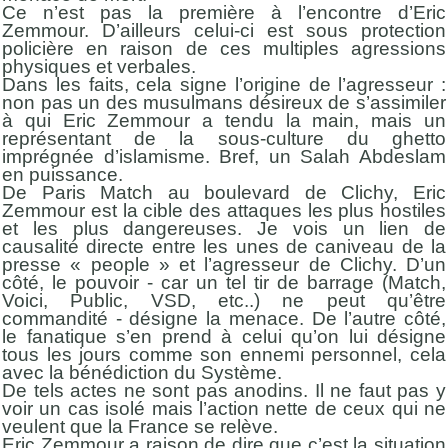
Ce n’est pas la première à l’encontre d’Eric
Zemmour. D’ailleurs celui-ci est sous protection
policière en raison de ces multiples agressions
physiques et verbales.
Dans les faits, cela signe l’origine de l’agresseur :
non pas un des musulmans désireux de s’assimiler
à qui Eric Zemmour a tendu la main, mais un
représentant de la sous-culture du ghetto
imprégnée d’islamisme. Bref, un Salah Abdeslam
en puissance.
De Paris Match au boulevard de Clichy, Eric
Zemmour est la cible des attaques les plus hostiles
et les plus dangereuses. Je vois un lien de
causalité directe entre les unes de caniveau de la
presse « people » et l’agresseur de Clichy. D’un
côté, le pouvoir - car un tel tir de barrage (Match,
Voici, Public, VSD, etc..) ne peut qu’être
commandité - désigne la menace. De l’autre côté,
le fanatique s’en prend à celui qu’on lui désigne
tous les jours comme son ennemi personnel, cela
avec la bénédiction du Système.
De tels actes ne sont pas anodins. Il ne faut pas y
voir un cas isolé mais l’action nette de ceux qui ne
veulent que la France se relève.
Eric Zemmour a raison de dire que c’est la situation