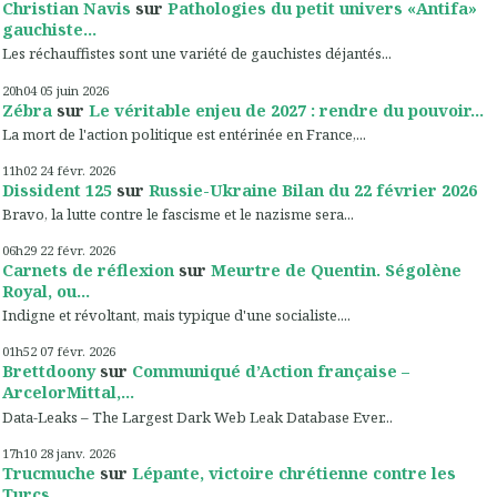
Christian Navis
sur
Pathologies du petit univers «Antifa»
gauchiste...
Les réchauffistes sont une variété de gauchistes déjantés...
20h04
05
juin 2026
Zébra
sur
Le véritable enjeu de 2027 : rendre du pouvoir...
La mort de l'action politique est entérinée en France,...
11h02
24
févr. 2026
Dissident 125
sur
Russie-Ukraine Bilan du 22 février 2026
Bravo, la lutte contre le fascisme et le nazisme sera...
06h29
22
févr. 2026
Carnets de réflexion
sur
Meurtre de Quentin. Ségolène
Royal, ou...
Indigne et révoltant, mais typique d'une socialiste....
01h52
07
févr. 2026
Brettdoony
sur
Communiqué d’Action française –
ArcelorMittal,...
Data-Leaks – The Largest Dark Web Leak Database Ever...
17h10
28
janv. 2026
Trucmuche
sur
Lépante, victoire chrétienne contre les
Turcs...