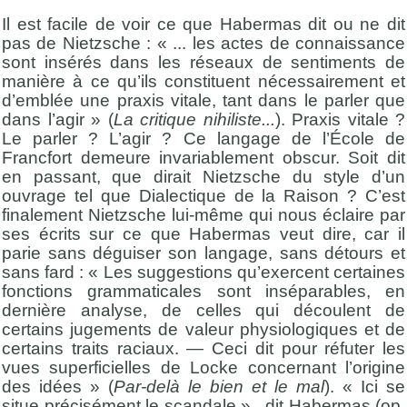
Il est facile de voir ce que Habermas dit ou ne dit
pas de Nietzsche : « ... les actes de connaissance
sont insérés dans les réseaux de sentiments de
manière à ce qu’ils constituent nécessairement et
d’emblée une praxis vitale, tant dans le parler que
dans l’agir » (
La critique nihiliste...
). Praxis vitale ?
Le parler ? L’agir ? Ce langage de l’École de
Francfort demeure invariablement obscur. Soit dit
en passant, que dirait Nietzsche du style d’un
ouvrage tel que Dialectique de la Raison ? C’est
finalement Nietzsche lui-même qui nous éclaire par
ses écrits sur ce que Habermas veut dire, car il
parie sans déguiser son langage, sans détours et
sans fard : « Les suggestions qu’exercent certaines
fonctions grammaticales sont inséparables, en
dernière analyse, de celles qui découlent de
certains jugements de valeur physiologiques et de
certains traits raciaux. — Ceci dit pour réfuter les
vues superficielles de Locke concernant l’origine
des idées » (
Par-delà le bien et le mal
). « Ici se
situe précisément le scandale » , dit Habermas (op.