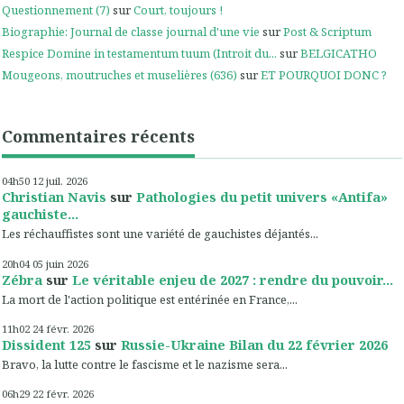
Questionnement (7)
sur
Court, toujours !
Biographie: Journal de classe journal d'une vie
sur
Post & Scriptum
Respice Domine in testamentum tuum (Introit du...
sur
BELGICATHO
Mougeons, moutruches et muselières (636)
sur
ET POURQUOI DONC ?
Commentaires récents
04h50
12
juil. 2026
Christian Navis
sur
Pathologies du petit univers «Antifa»
gauchiste...
Les réchauffistes sont une variété de gauchistes déjantés...
20h04
05
juin 2026
Zébra
sur
Le véritable enjeu de 2027 : rendre du pouvoir...
La mort de l'action politique est entérinée en France,...
11h02
24
févr. 2026
Dissident 125
sur
Russie-Ukraine Bilan du 22 février 2026
Bravo, la lutte contre le fascisme et le nazisme sera...
06h29
22
févr. 2026