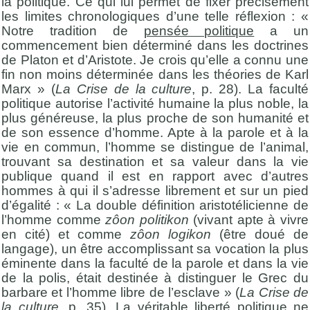
la politique. Ce qui lui permet de fixer précisément
les limites chronologiques d’une telle réflexion : «
Notre tradition de
pensée politique
a un
commencement bien déterminé dans les doctrines
de Platon et d’Aristote. Je crois qu’elle a connu une
fin non moins déterminée dans les théories de Karl
Marx » (
La Crise de la culture
, p. 28). La faculté
politique autorise l’activité humaine la plus noble, la
plus généreuse, la plus proche de son humanité et
de son essence d’homme. Apte à la parole et à la
vie en commun, l’homme se distingue de l’animal,
trouvant sa destination et sa valeur dans la vie
publique quand il est en rapport avec d’autres
hommes à qui il s’adresse librement et sur un pied
d’égalité : « La double définition aristotélicienne de
l’homme comme
zôon
politikon
(vivant apte à vivre
en cité) et comme
zôon logikon
(être doué de
langage), un être accomplissant sa vocation la plus
éminente dans la faculté de la parole et dans la vie
de la polis, était destinée à distinguer le Grec du
barbare et l’homme libre de l’esclave » (
La Crise de
la culture
, p. 35). La véritable
liberté politique
ne