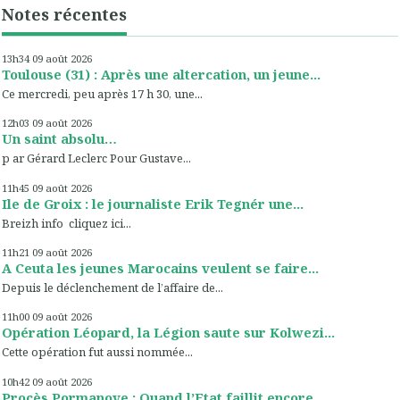
Notes récentes
13h34
09
août 2026
Toulouse (31) : Après une altercation, un jeune...
Ce mercredi, peu après 17 h 30, une...
12h03
09
août 2026
Un saint absolu…
p ar Gérard Leclerc Pour Gustave...
11h45
09
août 2026
Ile de Groix : le journaliste Erik Tegnér une...
Breizh info cliquez ici...
11h21
09
août 2026
A Ceuta les jeunes Marocains veulent se faire...
Depuis le déclenchement de l’affaire de...
11h00
09
août 2026
Opération Léopard, la Légion saute sur Kolwezi...
Cette opération fut aussi nommée...
10h42
09
août 2026
Procès Pormanove : Quand l’Etat faillit encore...