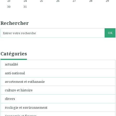
23
24
25
26
27
28
29
30
31
Rechercher
Catégories
actualité
anti-national
avortement et euthanasie
culture et histoire
divers
écologie et environnement
économie et finance