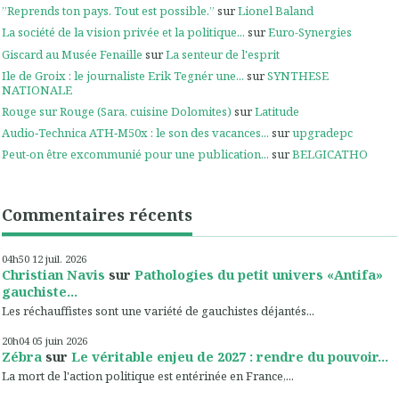
”Reprends ton pays. Tout est possible.”
sur
Lionel Baland
La société de la vision privée et la politique...
sur
Euro-Synergies
Giscard au Musée Fenaille
sur
La senteur de l'esprit
Ile de Groix : le journaliste Erik Tegnér une...
sur
SYNTHESE
NATIONALE
Rouge sur Rouge (Sara, cuisine Dolomites)
sur
Latitude
Audio‑Technica ATH‑M50x : le son des vacances...
sur
upgradepc
Peut-on être excommunié pour une publication...
sur
BELGICATHO
Commentaires récents
04h50
12
juil. 2026
Christian Navis
sur
Pathologies du petit univers «Antifa»
gauchiste...
Les réchauffistes sont une variété de gauchistes déjantés...
20h04
05
juin 2026
Zébra
sur
Le véritable enjeu de 2027 : rendre du pouvoir...
La mort de l'action politique est entérinée en France,...