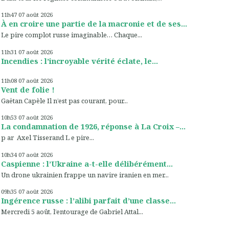
11h47
07
août 2026
À en croire une partie de la macronie et de ses...
Le pire complot russe imaginable… Chaque...
11h31
07
août 2026
Incendies : l’incroyable vérité éclate, le...
11h08
07
août 2026
Vent de folie !
Gaëtan Capèle Il n’est pas courant, pour...
10h53
07
août 2026
La condamnation de 1926, réponse à La Croix –...
p ar Axel Tisserand L e pire...
10h34
07
août 2026
Caspienne : l’Ukraine a-t-elle délibérément...
Un drone ukrainien frappe un navire iranien en mer...
09h35
07
août 2026
Ingérence russe : l’alibi parfait d’une classe...
Mercredi 5 août, l’entourage de Gabriel Attal...