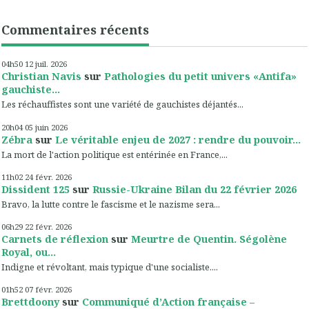
Commentaires récents
04h50
12
juil. 2026
Christian Navis
sur
Pathologies du petit univers «Antifa»
gauchiste...
Les réchauffistes sont une variété de gauchistes déjantés...
20h04
05
juin 2026
Zébra
sur
Le véritable enjeu de 2027 : rendre du pouvoir...
La mort de l'action politique est entérinée en France,...
11h02
24
févr. 2026
Dissident 125
sur
Russie-Ukraine Bilan du 22 février 2026
Bravo, la lutte contre le fascisme et le nazisme sera...
06h29
22
févr. 2026
Carnets de réflexion
sur
Meurtre de Quentin. Ségolène
Royal, ou...
Indigne et révoltant, mais typique d'une socialiste....
01h52
07
févr. 2026
Brettdoony
sur
Communiqué d’Action française –