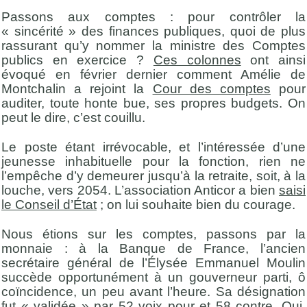
Passons aux comptes : pour contrôler la
« sincérité » des finances publiques, quoi de plus
rassurant qu’y nommer la ministre des Comptes
publics en exercice ?
Ces colonnes
ont ainsi
évoqué en février dernier comment Amélie de
Montchalin a rejoint la
Cour des comptes
pour
auditer, toute honte bue, ses propres budgets. On
peut le dire, c’est couillu.
Le poste étant irrévocable, et l’intéressée d’une
jeunesse inhabituelle pour la fonction, rien ne
l’empêche d’y demeurer jusqu’à la retraite, soit, à la
louche, vers 2054. L’association Anticor a bien
saisi
le Conseil d’État
; on lui souhaite bien du courage.
Nous étions sur les comptes, passons par la
monnaie : à la Banque de France, l’ancien
secrétaire général de l’Élysée Emmanuel Moulin
succède opportunément à un gouverneur parti, ô
coïncidence, un peu avant l’heure. Sa désignation
fut
« validée » par 52 voix pour et 58 contre
. Oui,