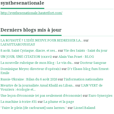
synthesenationale
http://synthesenationale.hautetfort.com/
Derniers blogs mis à jour
LA ROYAUTÉ ? L'IDÉE NEUVE POUR REDRESSER LA...
sur
LAFAUTEAROUSSEAU
8 août. Saint Cyriaque, diacre, et ses...
sur
Vie des Saints - Saint du jour
UN JOUR, UNE CITATION (cxxvi)
sur
Alain Van Praet - BLOG
La nouvelle rubrique de mon Blog : Le vin du...
sur
Docteur Sangsue
Dominique Meyer, directeur d'opéra(s)
sur
D'r Elsass blog fum Ernest-
Emile
Russie-Ukraine : Bilan du 6 août 2026
sur
l'information nationaliste
Meurtre de la journaliste Amal Khalil au Liban...
sur
L'AN VERT de
Vouziers : écologie et...
Une leçon d’économie (et pas seulement d’économie)
sur
Euro-Synergies
La machine à écrire #31
sur
La plume et la page
”Faire le plein [de carburant] sans larmes.”
sur
Lionel Baland