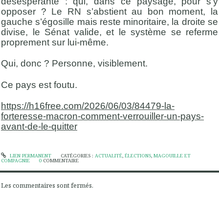
désespérante : qui, dans ce paysage, pour s’y
opposer ? Le RN s’abstient au bon moment, la
gauche s’égosille mais reste minoritaire, la droite se
divise, le Sénat valide, et le système se referme
proprement sur lui-même.
Qui, donc ? Personne, visiblement.
Ce pays est foutu.
https://h16free.com/2026/06/03/84479-la-
forteresse-macron-comment-verrouiller-un-pays-
avant-de-le-quitter
LIEN PERMANENT
CATÉGORIES :
ACTUALITÉ
,
ÉLECTIONS
,
MAGOUILLE ET
COMPAGNIE
0
COMMENTAIRE
Les commentaires sont fermés.