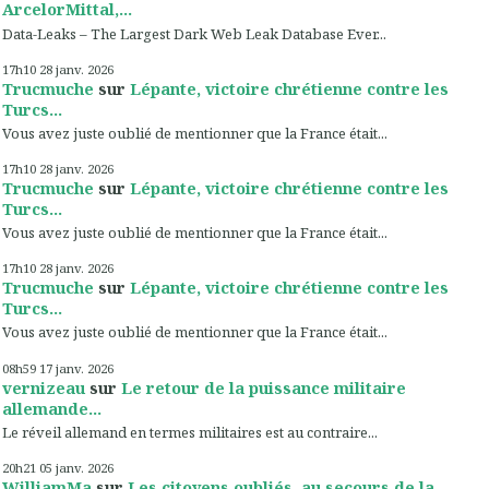
ArcelorMittal,...
Data-Leaks – The Largest Dark Web Leak Database Ever...
17h10
28
janv. 2026
Trucmuche
sur
Lépante, victoire chrétienne contre les
Turcs...
Vous avez juste oublié de mentionner que la France était...
17h10
28
janv. 2026
Trucmuche
sur
Lépante, victoire chrétienne contre les
Turcs...
Vous avez juste oublié de mentionner que la France était...
17h10
28
janv. 2026
Trucmuche
sur
Lépante, victoire chrétienne contre les
Turcs...
Vous avez juste oublié de mentionner que la France était...
08h59
17
janv. 2026
vernizeau
sur
Le retour de la puissance militaire
allemande...
Le réveil allemand en termes militaires est au contraire...
20h21
05
janv. 2026
WilliamMa
sur
Les citoyens oubliés, au secours de la