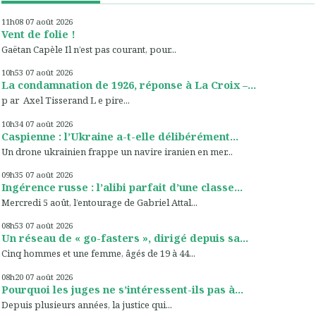
11h08
07
août 2026
Vent de folie !
Gaëtan Capèle Il n’est pas courant, pour...
10h53
07
août 2026
La condamnation de 1926, réponse à La Croix –...
p ar Axel Tisserand L e pire...
10h34
07
août 2026
Caspienne : l’Ukraine a-t-elle délibérément...
Un drone ukrainien frappe un navire iranien en mer...
09h35
07
août 2026
Ingérence russe : l’alibi parfait d’une classe...
Mercredi 5 août, l’entourage de Gabriel Attal...
08h53
07
août 2026
Un réseau de « go-fasters », dirigé depuis sa...
Cinq hommes et une femme, âgés de 19 à 44...
08h20
07
août 2026
Pourquoi les juges ne s’intéressent-ils pas à...
Depuis plusieurs années, la justice qui...