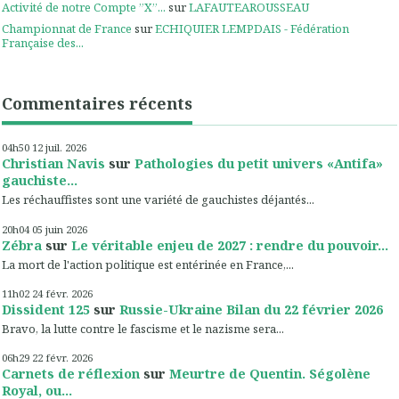
Activité de notre Compte ”X”...
sur
LAFAUTEAROUSSEAU
Championnat de France
sur
ECHIQUIER LEMPDAIS - Fédération
Française des...
Commentaires récents
04h50
12
juil. 2026
Christian Navis
sur
Pathologies du petit univers «Antifa»
gauchiste...
Les réchauffistes sont une variété de gauchistes déjantés...
20h04
05
juin 2026
Zébra
sur
Le véritable enjeu de 2027 : rendre du pouvoir...
La mort de l'action politique est entérinée en France,...
11h02
24
févr. 2026
Dissident 125
sur
Russie-Ukraine Bilan du 22 février 2026
Bravo, la lutte contre le fascisme et le nazisme sera...
06h29
22
févr. 2026
Carnets de réflexion
sur
Meurtre de Quentin. Ségolène
Royal, ou...