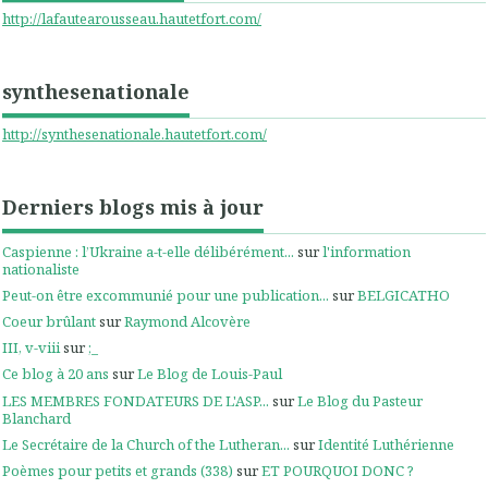
http://lafautearousseau.hautetfort.com/
synthesenationale
http://synthesenationale.hautetfort.com/
Derniers blogs mis à jour
Caspienne : l’Ukraine a-t-elle délibérément...
sur
l'information
nationaliste
Peut-on être excommunié pour une publication...
sur
BELGICATHO
Coeur brûlant
sur
Raymond Alcovère
III, v-viii
sur
;_
Ce blog à 20 ans
sur
Le Blog de Louis-Paul
LES MEMBRES FONDATEURS DE L'ASP...
sur
Le Blog du Pasteur
Blanchard
Le Secrétaire de la Church of the Lutheran...
sur
Identité Luthérienne
Poèmes pour petits et grands (338)
sur
ET POURQUOI DONC ?