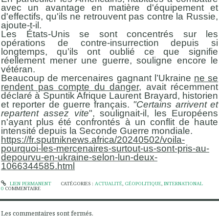
avec un avantage en matière d'équipement et
d'effectifs, qu'ils ne retrouvent pas contre la Russie,
ajoute-t-il.
Les États-Unis se sont concentrés sur les
opérations de contre-insurrection depuis si
longtemps, qu’ils ont oublié ce que signifie
réellement mener une guerre, souligne encore le
vétéran.
Beaucoup de mercenaires gagnant l’Ukraine
ne se
rendent pas compte du danger
, avait récemment
déclaré à Spuntik Afrique Laurent Brayard, historien
et reporter de guerre français.
"Certains arrivent et
repartent assez vite
", soulignait-il, les Européens
n'ayant plus été confrontés à un conflit de haute
intensité depuis la Seconde Guerre mondiale.
https://fr.sputniknews.africa/20240502/voila-
pourquoi-les-mercenaires-surtout-us-sont-pris-au-
depourvu-en-ukraine-selon-lun-deux-
1066344585.html
LIEN PERMANENT
CATÉGORIES :
ACTUALITÉ
,
GÉOPOLITIQUE
,
INTERNATIONAL
0
COMMENTAIRE
Les commentaires sont fermés.