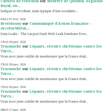
Carnets de réflexion
sur
Meurtre de Quentin. Ségolène
Royal, ou...
Indigne et révoltant, mais typique d'une socialiste....
01h52
07
févr. 2026
Brettdoony
sur
Communiqué d’Action française –
ArcelorMittal,...
Data-Leaks – The Largest Dark Web Leak Database Ever...
17h10
28
janv. 2026
Trucmuche
sur
Lépante, victoire chrétienne contre les
Turcs...
Vous avez juste oublié de mentionner que la France était...
17h10
28
janv. 2026
Trucmuche
sur
Lépante, victoire chrétienne contre les
Turcs...
Vous avez juste oublié de mentionner que la France était...
17h10
28
janv. 2026
Trucmuche
sur
Lépante, victoire chrétienne contre les
Turcs...
Vous avez juste oublié de mentionner que la France était...
08h59
17
janv. 2026