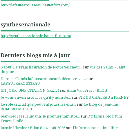
http://lafautearousseau.hautetfort.com/
synthesenationale
http://synthesenationale.hautetfort.com/
Derniers blogs mis à jour
6 août. La Transfiguration de Notre Seigneur...
sur
Vie des Saints - Saint
du jour
Dans le ”Fonds lafautearousseau”, découvrez......
sur
LAFAUTEAROUSSEAU
UN JOUR, UNE CITATION (cxxiv)
sur
Alain Van Praet - BLOG
Je vous enverrai tout ce qu’il y aura de...
sur
VIE DU CHATEAU à FERNEY
Le rôle crucial que peuvent jouer les élus...
sur
Le blog de Jean-Luc
ROMERO-MICHEL
Jean-Georges Humann, le premier ministre...
sur
D'r Elsass blog fum
Ernest-Emile
Russie-Ukraine : Bilan du 4 août 2026
sur
l'information nationaliste