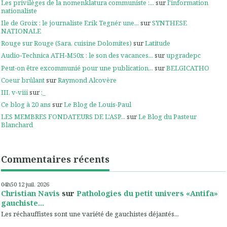
Les privilèges de la nomenklatura communiste :...
sur
l'information
nationaliste
Ile de Groix : le journaliste Erik Tegnér une...
sur
SYNTHESE
NATIONALE
Rouge sur Rouge (Sara, cuisine Dolomites)
sur
Latitude
Audio‑Technica ATH‑M50x : le son des vacances...
sur
upgradepc
Peut-on être excommunié pour une publication...
sur
BELGICATHO
Coeur brûlant
sur
Raymond Alcovère
III, v-viii
sur
;_
Ce blog à 20 ans
sur
Le Blog de Louis-Paul
LES MEMBRES FONDATEURS DE L'ASP...
sur
Le Blog du Pasteur
Blanchard
Commentaires récents
04h50
12
juil. 2026
Christian Navis
sur
Pathologies du petit univers «Antifa»
gauchiste...
Les réchauffistes sont une variété de gauchistes déjantés...