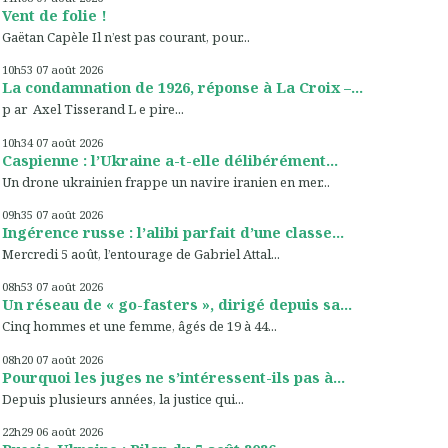
Vent de folie !
Gaëtan Capèle Il n’est pas courant, pour...
10h53
07
août 2026
La condamnation de 1926, réponse à La Croix –...
p ar Axel Tisserand L e pire...
10h34
07
août 2026
Caspienne : l’Ukraine a-t-elle délibérément...
Un drone ukrainien frappe un navire iranien en mer...
09h35
07
août 2026
Ingérence russe : l’alibi parfait d’une classe...
Mercredi 5 août, l’entourage de Gabriel Attal...
08h53
07
août 2026
Un réseau de « go-fasters », dirigé depuis sa...
Cinq hommes et une femme, âgés de 19 à 44...
08h20
07
août 2026
Pourquoi les juges ne s’intéressent-ils pas à...
Depuis plusieurs années, la justice qui...
22h29
06
août 2026