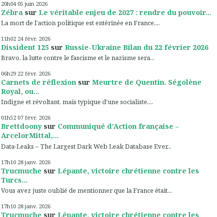
20h04
05
juin 2026
Zébra
sur
Le véritable enjeu de 2027 : rendre du pouvoir...
La mort de l'action politique est entérinée en France,...
11h02
24
févr. 2026
Dissident 125
sur
Russie-Ukraine Bilan du 22 février 2026
Bravo, la lutte contre le fascisme et le nazisme sera...
06h29
22
févr. 2026
Carnets de réflexion
sur
Meurtre de Quentin. Ségolène
Royal, ou...
Indigne et révoltant, mais typique d'une socialiste....
01h52
07
févr. 2026
Brettdoony
sur
Communiqué d’Action française –
ArcelorMittal,...
Data-Leaks – The Largest Dark Web Leak Database Ever...
17h10
28
janv. 2026
Trucmuche
sur
Lépante, victoire chrétienne contre les
Turcs...
Vous avez juste oublié de mentionner que la France était...
17h10
28
janv. 2026
Trucmuche
sur
Lépante, victoire chrétienne contre les