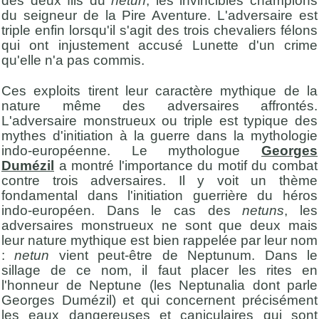
des deux fils du
netun
, les invincibles champions
du seigneur de la Pire Aventure. L'adversaire est
triple enfin lorsqu'il s'agit des trois chevaliers félons
qui ont injustement accusé Lunette d'un crime
qu'elle n'a pas commis.
Ces exploits tirent leur caractère mythique de la
nature même des adversaires affrontés.
L'adversaire monstrueux ou triple est typique des
mythes d'initiation à la guerre dans la mythologie
indo-européenne. Le mythologue
Georges
Dumézil
a montré l'importance du motif du combat
contre trois adversaires. Il y voit un thème
fondamental dans l'initiation guerrière du héros
indo-européen. Dans le cas des
netuns
, les
adversaires monstrueux ne sont que deux mais
leur nature mythique est bien rappelée par leur nom
:
netun
vient peut-être de Neptunum. Dans le
sillage de ce nom, il faut placer les rites en
l'honneur de Neptune (les Neptunalia dont parle
Georges Dumézil) et qui concernent précisément
les eaux dangereuses et caniculaires qui sont