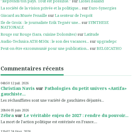
”Reprends ton pays. Tout est possible.”
sur
Lionel Baland
La société de la vision privée et la politique...
sur
Euro-Synergies
Giscard au Musée Fenaille
sur
La senteur de l'esprit
Ile de Groix : le journaliste Erik Tegnér une...
sur
SYNTHESE
NATIONALE
Rouge sur Rouge (Sara, cuisine Dolomites)
sur
Latitude
Audio‑Technica ATH‑M50x : le son des vacances...
sur
upgradepc
Peut-on être excommunié pour une publication...
sur
BELGICATHO
Commentaires récents
04h50
12
juil. 2026
Christian Navis
sur
Pathologies du petit univers «Antifa»
gauchiste...
Les réchauffistes sont une variété de gauchistes déjantés...
20h04
05
juin 2026
Zébra
sur
Le véritable enjeu de 2027 : rendre du pouvoir...
La mort de l'action politique est entérinée en France,...
11h02
24
févr. 2026