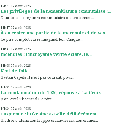
12h21
07
août 2026
Les privilèges de la nomenklatura communiste :...
Dans tous les régimes communistes ou avoisinant,...
11h47
07
août 2026
À en croire une partie de la macronie et de ses...
Le pire complot russe imaginable… Chaque...
11h31
07
août 2026
Incendies : l’incroyable vérité éclate, le...
11h08
07
août 2026
Vent de folie !
Gaëtan Capèle Il n’est pas courant, pour...
10h53
07
août 2026
La condamnation de 1926, réponse à La Croix –...
p ar Axel Tisserand L e pire...
10h34
07
août 2026
Caspienne : l’Ukraine a-t-elle délibérément...
Un drone ukrainien frappe un navire iranien en mer...