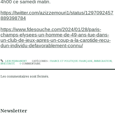
4h00 ce samedi matin.
https://twitter.com/azizzemouri1/status/1297092457
889398784
https://www.fdesouche.com/2024/01/28/paris-
champs-elysees-un-homme-de-49-ans-tue-dans-
un-club-de-jeux-apres-un-coup-a-la-carotide-recu-
dun-individu-defavorablement-connu/
LIEN PERMANENT
CATÉGORIES :
FRANCE ET POLITIQUE FRANÇAISE
,
IMMIGRATION
,
INSÉCURITÉ
0
COMMENTAIRE
Les commentaires sont fermés.
Newsletter