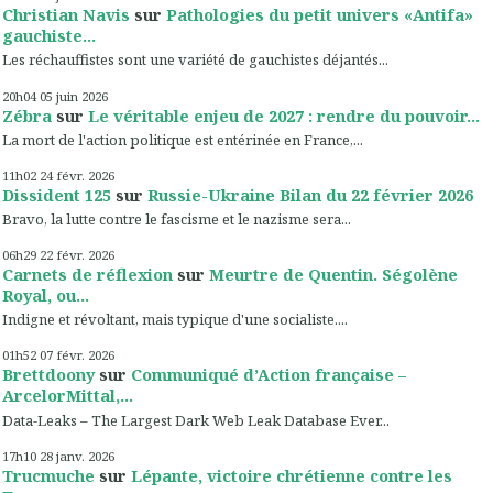
Christian Navis
sur
Pathologies du petit univers «Antifa»
gauchiste...
Les réchauffistes sont une variété de gauchistes déjantés...
20h04
05
juin 2026
Zébra
sur
Le véritable enjeu de 2027 : rendre du pouvoir...
La mort de l'action politique est entérinée en France,...
11h02
24
févr. 2026
Dissident 125
sur
Russie-Ukraine Bilan du 22 février 2026
Bravo, la lutte contre le fascisme et le nazisme sera...
06h29
22
févr. 2026
Carnets de réflexion
sur
Meurtre de Quentin. Ségolène
Royal, ou...
Indigne et révoltant, mais typique d'une socialiste....
01h52
07
févr. 2026
Brettdoony
sur
Communiqué d’Action française –
ArcelorMittal,...
Data-Leaks – The Largest Dark Web Leak Database Ever...
17h10
28
janv. 2026
Trucmuche
sur
Lépante, victoire chrétienne contre les