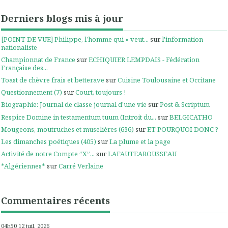
Derniers blogs mis à jour
[POINT DE VUE] Philippe, l’homme qui « veut...
sur
l'information
nationaliste
Championnat de France
sur
ECHIQUIER LEMPDAIS - Fédération
Française des...
Toast de chèvre frais et betterave
sur
Cuisine Toulousaine et Occitane
Questionnement (7)
sur
Court, toujours !
Biographie: Journal de classe journal d'une vie
sur
Post & Scriptum
Respice Domine in testamentum tuum (Introit du...
sur
BELGICATHO
Mougeons, moutruches et muselières (636)
sur
ET POURQUOI DONC ?
Les dimanches poétiques (405)
sur
La plume et la page
Activité de notre Compte ”X”...
sur
LAFAUTEAROUSSEAU
*Algériennes*
sur
Carré Verlaine
Commentaires récents
04h50
12
juil. 2026