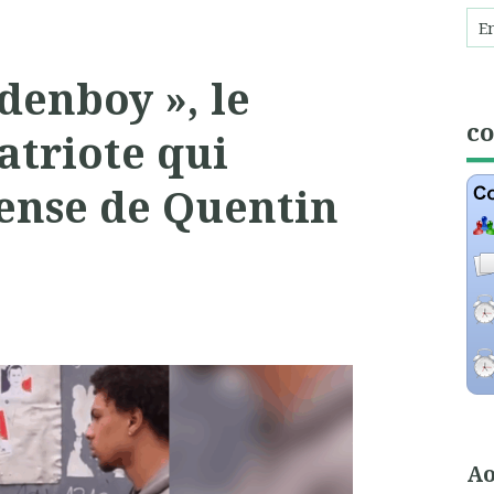
denboy », le
c
atriote qui
ense de Quentin
Ao