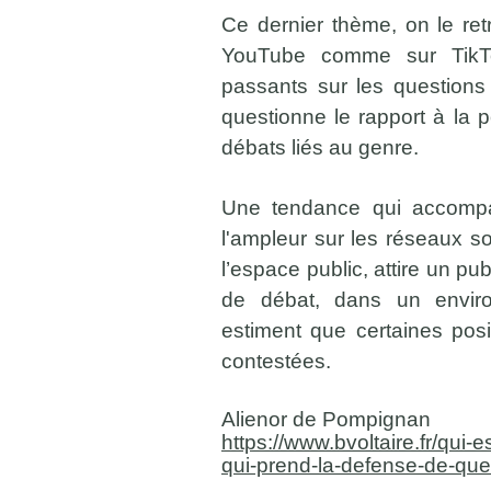
Ce dernier thème, on le re
YouTube comme sur TikTok
passants sur les questions L
questionne le rapport à la po
débats liés au genre.
Une tendance qui accomp
l'ampleur sur les réseaux so
l’espace public, attire un pu
de débat, dans un envir
estiment que certaines pos
contestées.
Alienor de Pompignan
https://www.bvoltaire.fr/qui-
qui-prend-la-defense-de-que