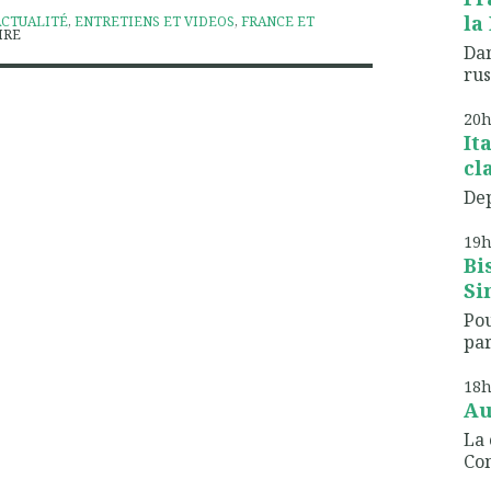
la 
ACTUALITÉ
,
ENTRETIENS ET VIDEOS
,
FRANCE ET
IRE
Dan
rus
20
It
cl
Dep
19
Bi
Sin
Po
par
18
Au
La 
Co