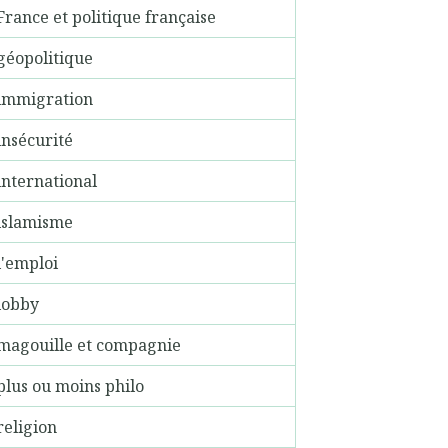
France et politique française
géopolitique
immigration
insécurité
international
islamisme
l'emploi
lobby
magouille et compagnie
plus ou moins philo
religion