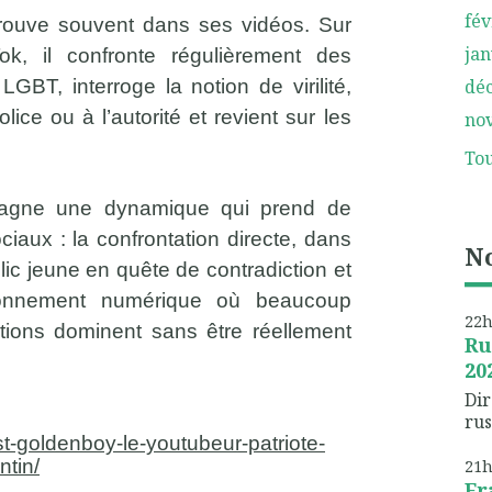
fév
trouve souvent dans ses vidéos. Sur
jan
, il confronte régulièrement des
GBT, interroge la notion de virilité,
dé
lice ou à l’autorité et revient sur les
no
Tou
agne une dynamique qui prend de
ciaux : la confrontation directe, dans
No
blic jeune en quête de contradiction et
onnement numérique où beaucoup
22
itions dominent sans être réellement
Ru
20
Dir
rus
est-goldenboy-le-youtubeur-patriote-
ntin/
21
Fr