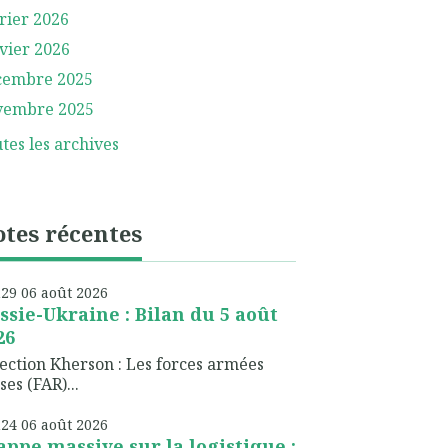
rier 2026
vier 2026
cembre 2025
vembre 2025
tes les archives
tes récentes
h29
06
août 2026
ssie-Ukraine : Bilan du 5 août
26
ection Kherson : Les forces armées
ses (FAR)...
h24
06
août 2026
appe massive sur la logistique :