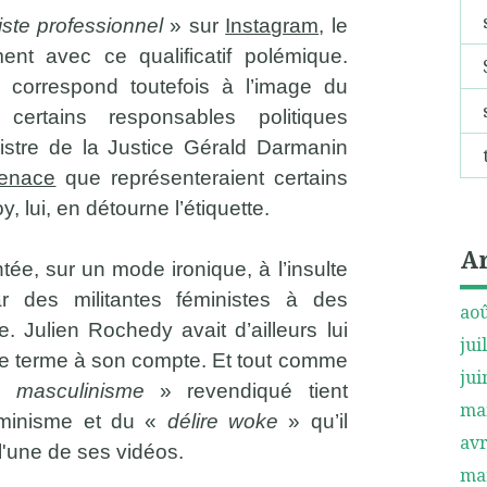
iste professionnel
» sur
Instagram
, le
ent avec ce qualificatif polémique.
 correspond toutefois à l’image du
certains responsables politiques
istre de la Justice Gérald Darmanin
enace
que représenteraient certains
, lui, en détourne l’étiquette.
A
ée, sur un mode ironique, à l’insulte
r des militantes féministes à des
aoû
e. Julien Rochedy avait d’ailleurs lui
jui
 le terme à son compte. Et tout comme
jui
 «
masculinisme
» revendiqué tient
ma
éminisme et du «
délire woke
» qu’il
avr
l'une de ses vidéos.
ma