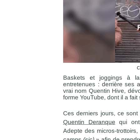
C
Baskets et joggings à l
entretenues : derrière ses 
vrai nom Quentin Hive, dévoi
forme YouTube, dont il a fait 
Ces derniers jours, ce son
Quentin Deranque
qui ont 
Adepte des micros-trottoirs, 
camps (sic)
» afin de prendr