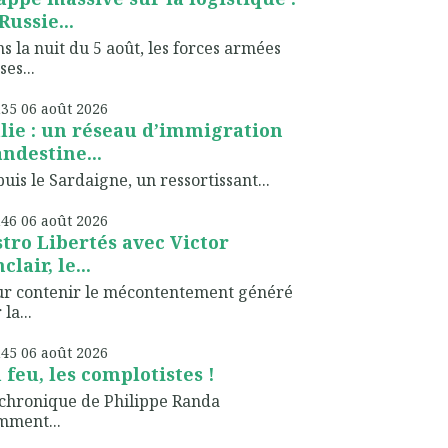
Russie...
s la nuit du 5 août, les forces armées
ses...
h35
06
août 2026
alie : un réseau d’immigration
andestine...
uis le Sardaigne, un ressortissant...
h46
06
août 2026
stro Libertés avec Victor
clair, le...
ur contenir le mécontentement généré
 la...
h45
06
août 2026
 feu, les complotistes !
chronique de Philippe Randa
mment...