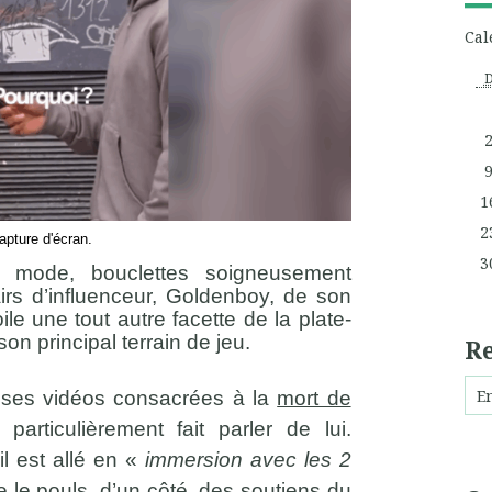
Cal
1
2
apture d'écran.
3
a mode, bouclettes soigneusement
airs d’influenceur, Goldenboy, de son
le une tout autre facette de la plate-
son principal terrain de jeu.
R
t ses vidéos consacrées à la
mort de
particulièrement fait parler de lui.
il est allé en «
immersion avec les 2
e le pouls, d’un côté, des soutiens du