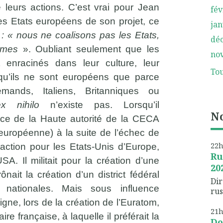
 de leurs actions. C’est vrai pour Jean
fév
les Etats européens de son projet, ce
jan
e
: « nous ne coalisons pas les Etats,
dé
ommes
». Oubliant seulement que les
no
enracinés dans leur culture, leur
Tou
et qu’ils ne sont européens que parce
emands, Italiens, Britanniques ou
ex nihilo
n’existe pas. Lorsqu’il
No
ce de la Haute autorité de la CECA
européenne) à la suite de l’échec de
22
’action pour les Etats-Unis d’Europe,
Ru
A. Il militait pour la création d’une
20
nait la création d’un district fédéral
Dir
 nationales. Mais sous influence
rus
ne, lors de la création de l’Euratom,
21
aire française, à laquelle il préférait la
Do