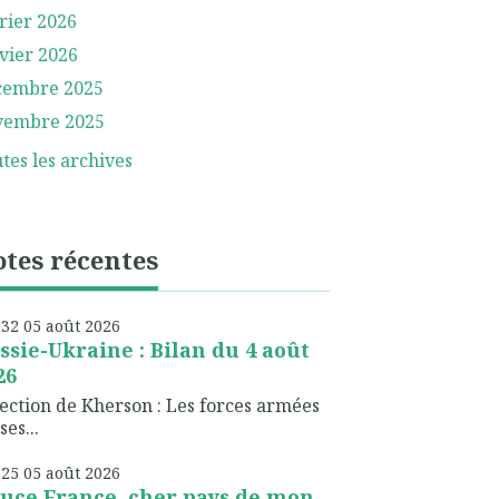
rier 2026
vier 2026
cembre 2025
vembre 2025
tes les archives
tes récentes
h32
05
août 2026
ssie-Ukraine : Bilan du 4 août
26
ection de Kherson : Les forces armées
ses...
h25
05
août 2026
uce France, cher pays de mon