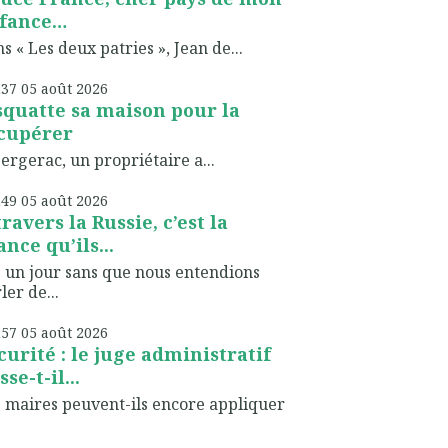
fance…
s « Les deux patries », Jean de...
h37
05
août 2026
 squatte sa maison pour la
cupérer
ergerac, un propriétaire a...
h49
05
août 2026
travers la Russie, c’est la
ance qu’ils...
 un jour sans que nous entendions
ler de...
h57
05
août 2026
curité : le juge administratif
sse-t-il...
 maires peuvent-ils encore appliquer
.