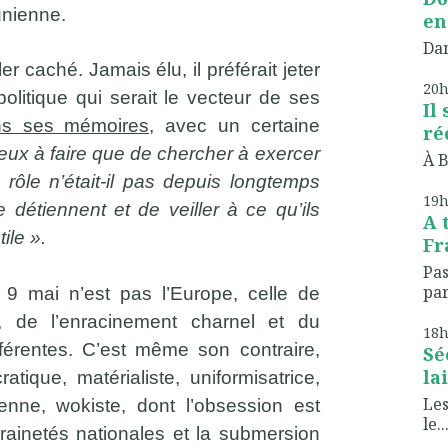
unienne.
en
Dan
r caché. Jamais élu, il préférait jeter
20
litique qui serait le vecteur de ses
Il
s ses mémoires,
avec un certaine
ré
ieux à faire que de chercher à exercer
À B
rôle n’était-il pas depuis longtemps
19
e détiennent et de veiller à ce qu’ils
A 
ile ».
Fr
Pas
par
e 9 mai n’est pas l’Europe, celle de
ion, de l’enracinement charnel et du
18
ifférentes. C’est même son contraire,
Sé
lai
tique, matérialiste, uniformisatrice,
Les
enne, wokiste, dont l’obsession est
le..
rainetés nationales et la submersion