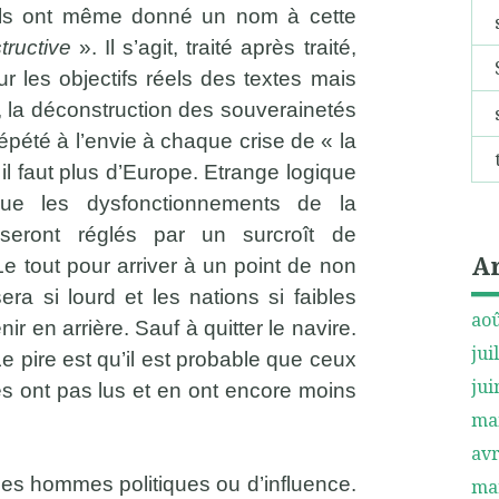
 Ils ont même donné un nom à cette
tructive
». Il s’agit, traité après traité,
ur les objectifs réels des textes mais
, la déconstruction des souverainetés
épété à l’envie à chaque crise de « la
il faut plus d’Europe. Etrange logique
que les dysfonctionnements de la
 seront réglés par un surcroît de
A
Le tout pour arriver à un point de non
era si lourd et les nations si faibles
aoû
enir en arrière. Sauf à quitter le navire.
jui
e pire est qu’il est probable que ceux
jui
 les ont pas lus et en ont encore moins
ma
avr
ts des hommes politiques ou d’influence.
ma