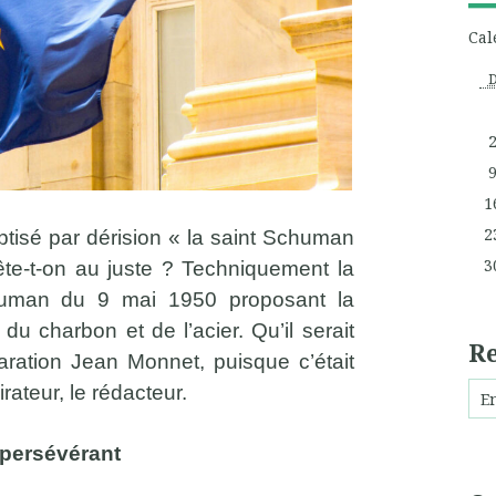
Cal
1
2
aptisé par dérision « la saint Schuman
3
fête-t-on au juste ? Techniquement la
human du 9 mai 1950 proposant la
u charbon et de l’acier. Qu’il serait
R
ration Jean Monnet, puisque c’était
irateur, le rédacteur.
 persévérant