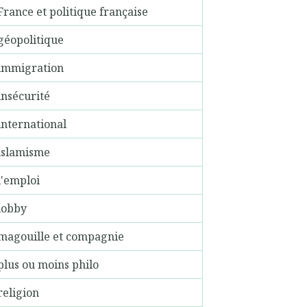
France et politique française
géopolitique
immigration
insécurité
international
islamisme
l'emploi
lobby
magouille et compagnie
plus ou moins philo
religion