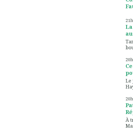
Fau
21
La
au
Tan
bou
20
Ce
pou
Le 
Hay
20
Pa
Ré
À t
Mar