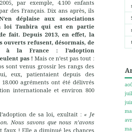
2005, par exemple, 4.100 enfants
par des Français. Dix ans après, ils
’en déplaise aux associations
a loi Taubira qui est en partie
de fait.
Depuis 2013, en effet, la
s ouverts refusent, désormais, de
s à la France : l’adoption
eulent pas !
Mais ce n’est pas tout :
 sont venus grossir les rangs des
A
ui, eux, patientaient depuis des
 18.000 agréments ont été délivrés
aoû
tion internationale et environ 800
jui
jui
ma
’adoption de sa loi, exultait :
« Je
avr
ion. Nous savons que nous n’avons
ma
t faux ! Elle a diminué les chances