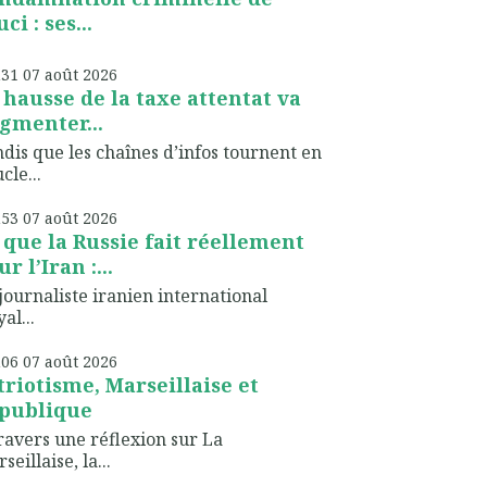
ci : ses...
h31
07
août 2026
 hausse de la taxe attentat va
gmenter...
dis que les chaînes d’infos tournent en
cle...
h53
07
août 2026
 que la Russie fait réellement
r l’Iran :...
journaliste iranien international
al...
h06
07
août 2026
triotisme, Marseillaise et
publique
ravers une réflexion sur La
seillaise, la...