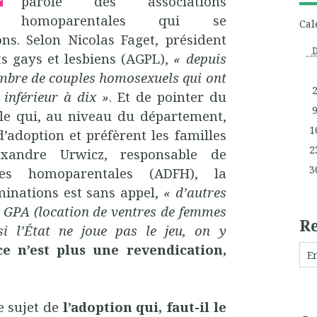
parole des associations
homoparentales qui se
Cal
ns. Selon Nicolas Faget, président
ts gays et lesbiens (AGPL),
« depuis
nombre de couples homosexuels qui ont
 inférieur à dix »
. Et de pointer du
lle qui, au niveau du département,
1
’adoption et préfèrent les familles
2
lexandre Urwicz, responsable de
3
lles homoparentales (ADFH), la
minations est sans appel,
« d’autres
 GPA (location de ventres de femmes
R
si l’État ne joue pas le jeu, on y
ce n’est plus une revendication,
e sujet de
l’adoption qui, faut-il le