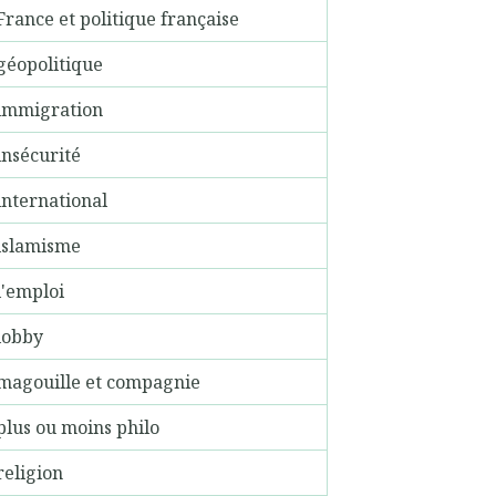
France et politique française
géopolitique
immigration
insécurité
international
islamisme
l'emploi
lobby
magouille et compagnie
plus ou moins philo
religion