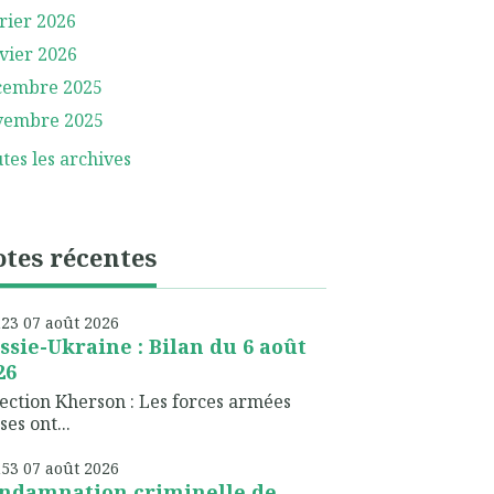
rier 2026
vier 2026
cembre 2025
vembre 2025
tes les archives
tes récentes
h23
07
août 2026
ssie-Ukraine : Bilan du 6 août
26
ection Kherson : Les forces armées
ses ont...
h53
07
août 2026
ndamnation criminelle de