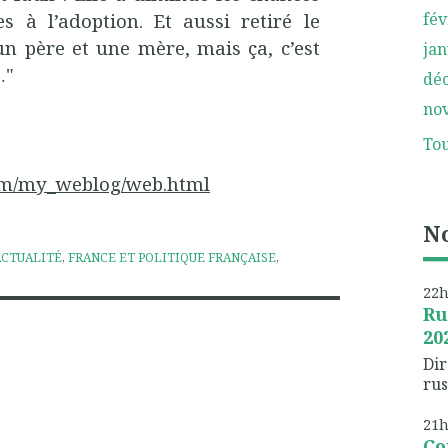
es à l’adoption. Et aussi retiré le
fév
un père et une mère, mais ça, c’est
jan
…"
dé
no
Tou
.com/my_weblog/web.html
No
ACTUALITÉ
,
FRANCE ET POLITIQUE FRANÇAISE
,
22
Ru
20
Dir
rus
21
Co