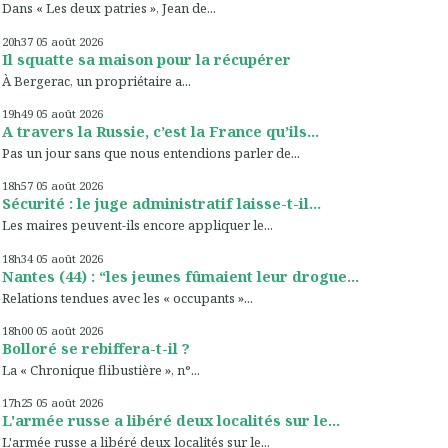
Dans « Les deux patries », Jean de...
20h37
05
août 2026
Il squatte sa maison pour la récupérer
À Bergerac, un propriétaire a...
19h49
05
août 2026
A travers la Russie, c’est la France qu’ils...
Pas un jour sans que nous entendions parler de...
18h57
05
août 2026
Sécurité : le juge administratif laisse-t-il...
Les maires peuvent-ils encore appliquer le...
18h34
05
août 2026
Nantes (44) : “les jeunes fûmaient leur drogue...
Relations tendues avec les « occupants »...
18h00
05
août 2026
Bolloré se rebiffera-t-il ?
La « Chronique flibustière », n°...
17h25
05
août 2026
L'armée russe a libéré deux localités sur le...
L'armée russe a libéré deux localités sur le...