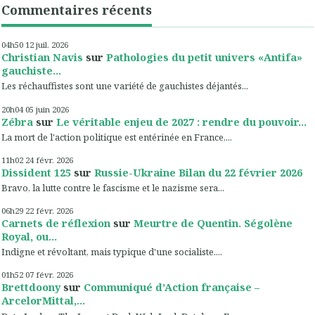
Commentaires récents
04h50
12
juil. 2026
Christian Navis
sur
Pathologies du petit univers «Antifa»
gauchiste...
Les réchauffistes sont une variété de gauchistes déjantés...
20h04
05
juin 2026
Zébra
sur
Le véritable enjeu de 2027 : rendre du pouvoir...
La mort de l'action politique est entérinée en France,...
11h02
24
févr. 2026
Dissident 125
sur
Russie-Ukraine Bilan du 22 février 2026
Bravo, la lutte contre le fascisme et le nazisme sera...
06h29
22
févr. 2026
Carnets de réflexion
sur
Meurtre de Quentin. Ségolène
Royal, ou...
Indigne et révoltant, mais typique d'une socialiste....
01h52
07
févr. 2026
Brettdoony
sur
Communiqué d’Action française –
ArcelorMittal,...