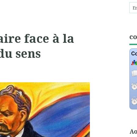
aire face à la
c
du sens
Ao