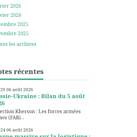
rier 2026
vier 2026
cembre 2025
vembre 2025
tes les archives
tes récentes
h29
06
août 2026
ssie-Ukraine : Bilan du 5 août
26
ection Kherson : Les forces armées
ses (FAR)...
h24
06
août 2026
appe massive sur la logistique :