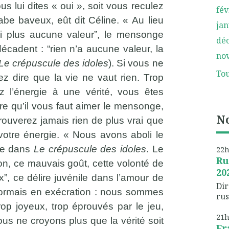
us lui dites « oui », soit vous reculez
fév
be baveux, eût dit Céline. « Au lieu
jan
ai plus aucune valeur”, le mensonge
dé
écadent : “rien n’a aucune valeur, la
no
Le
crépuscule des idoles
). Si vous ne
Tou
ez dire que la vie ne vaut rien. Trop
z l’énergie à une vérité, vous êtes
ire qu’il vous faut aimer le mensonge,
No
rouverez jamais rien de plus vrai que
votre énergie. « Nous avons aboli le
che dans
Le crépuscule des idoles
. Le
22
Ru
 Non, ce mauvais goût, cette volonté de
20
rix”, ce délire juvénile dans l’amour de
Dir
ésormais en exécration : nous sommes
rus
trop joyeux, trop éprouvés par le jeu,
21
us ne croyons plus que la vérité soit
Fr