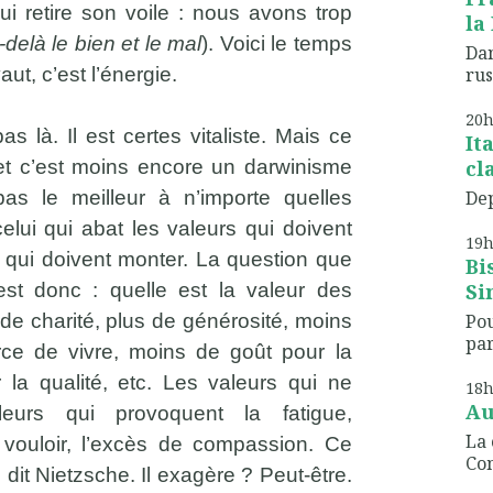
ui retire son voile : nous avons trop
la 
-delà le bien et le mal
). Voici le temps
Dan
ut, c’est l’énergie.
rus
20
s là. Il est certes vitaliste. Mais ce
It
 et c’est moins encore un darwinisme
cl
 pas le meilleur à n’importe quelles
Dep
celui qui abat les valeurs qui doivent
19
s qui doivent monter. La question que
Bi
t donc : quelle est la valeur des
Sin
de charité, plus de générosité, moins
Po
par
ce de vivre, moins de goût pour la
 la qualité, etc. Les valeurs qui ne
18
Au
leurs qui provoquent la fatigue,
La 
 vouloir, l’excès de compassion. Ce
Co
 dit Nietzsche. Il exagère ? Peut-être.