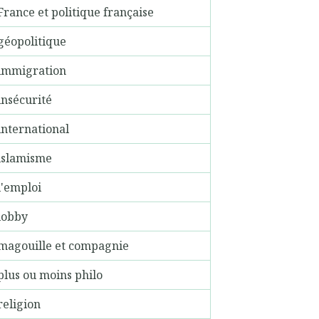
France et politique française
géopolitique
immigration
insécurité
international
islamisme
l'emploi
lobby
magouille et compagnie
plus ou moins philo
religion