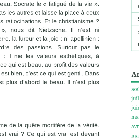
beau. Socrate le « fatigué de la vie ».
as les autres et laisse la place à ceux
s ratiocinations. Et le christianisme ?
, nous dit Nietzsche. Il n’est ni
re, la fureur et la joie ; ni apollinien :
rdre des passions. Surtout pas le
e : il nie les valeurs esthétiques, à
 ce qui est beau, au profit des valeurs
A
est bien, c’est ce qui est gentil. Dans
st plus d’abord le beau. Il n’est plus
aoû
jui
jui
ma
me de la quête mortifère de la vérité.
avr
st vrai ? Ce qui est vrai est devant
ma