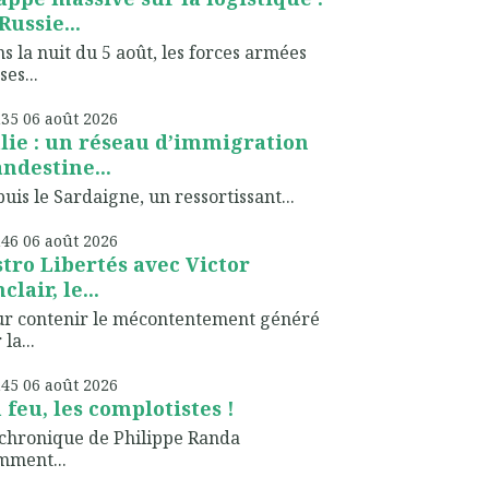
Russie...
s la nuit du 5 août, les forces armées
ses...
h35
06
août 2026
alie : un réseau d’immigration
andestine...
uis le Sardaigne, un ressortissant...
h46
06
août 2026
stro Libertés avec Victor
clair, le...
ur contenir le mécontentement généré
 la...
h45
06
août 2026
 feu, les complotistes !
chronique de Philippe Randa
mment...