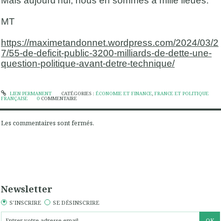
Mais aujourd’hui, nous en sommes à mille lieues.
MT
https://maximetandonnet.wordpress.com/2024/03/2
7/55-de-deficit-public-3200-milliards-de-dette-une-
question-politique-avant-detre-technique/
LIEN PERMANENT
CATÉGORIES :
ÉCONOMIE ET FINANCE
,
FRANCE ET POLITIQUE
FRANÇAISE
0
COMMENTAIRE
Les commentaires sont fermés.
Newsletter
S'INSCRIRE
SE DÉSINSCRIRE