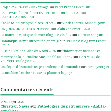
Projet 52-2026 #32 Ville / Village
sur
Petits Propos Décousus
LA ROYAUTÉ ? L'IDÉE NEUVE POUR REDRESSER LA...
sur
LAFAUTEAROUSSEAU
8 août. Saint Cyriaque, diacre, et ses...
sur
Vie des Saints - Saint du jour
UN JOUR, UNE CITATION (cxxvi)
sur
Alain Van Praet - BLOG
La nouvelle rubrique de mon Blog : Le vin du...
sur
Docteur Sangsue
Dominique Meyer, directeur d'opéra(s)
sur
D'r Elsass blog fum Ernest-
Emile
Russie-Ukraine : Bilan du 6 août 2026
sur
l'information nationaliste
Meurtre de la journaliste Amal Khalil au Liban...
sur
L'AN VERT de
Vouziers : écologie et...
Une leçon d’économie (et pas seulement d’économie)
sur
Euro-Synergies
La machine à écrire #31
sur
La plume et la page
Commentaires récents
04h50
12
juil. 2026
Christian Navis
sur
Pathologies du petit univers «Antifa»
gauchiste...