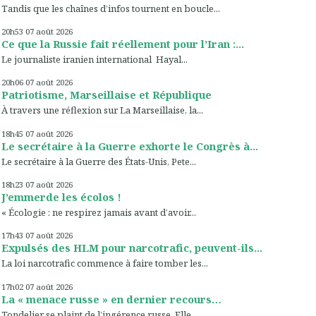
Tandis que les chaînes d’infos tournent en boucle...
20h53
07
août 2026
Ce que la Russie fait réellement pour l’Iran :...
Le journaliste iranien international Hayal...
20h06
07
août 2026
Patriotisme, Marseillaise et République
À travers une réflexion sur La Marseillaise, la...
18h45
07
août 2026
Le secrétaire à la Guerre exhorte le Congrès à...
Le secrétaire à la Guerre des États-Unis, Pete...
18h23
07
août 2026
J’emmerde les écolos !
« Écologie : ne respirez jamais avant d’avoir...
17h43
07
août 2026
Expulsés des HLM pour narcotrafic, peuvent-ils...
La loi narcotrafic commence à faire tomber les...
17h02
07
août 2026
La « menace russe » en dernier recours…
Tondelier se plaint de l’ingérence russe. Elle...