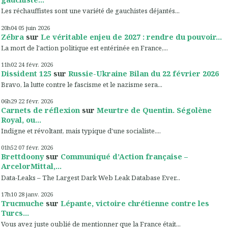
Les réchauffistes sont une variété de gauchistes déjantés...
20h04
05
juin 2026
Zébra
sur
Le véritable enjeu de 2027 : rendre du pouvoir...
La mort de l'action politique est entérinée en France,...
11h02
24
févr. 2026
Dissident 125
sur
Russie-Ukraine Bilan du 22 février 2026
Bravo, la lutte contre le fascisme et le nazisme sera...
06h29
22
févr. 2026
Carnets de réflexion
sur
Meurtre de Quentin. Ségolène
Royal, ou...
Indigne et révoltant, mais typique d'une socialiste....
01h52
07
févr. 2026
Brettdoony
sur
Communiqué d’Action française –
ArcelorMittal,...
Data-Leaks – The Largest Dark Web Leak Database Ever...
17h10
28
janv. 2026
Trucmuche
sur
Lépante, victoire chrétienne contre les
Turcs...
Vous avez juste oublié de mentionner que la France était...