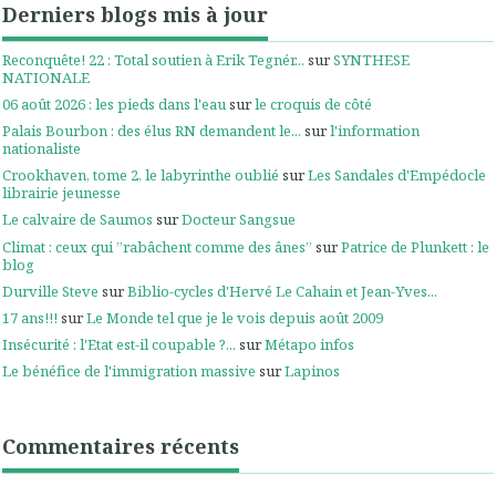
Derniers blogs mis à jour
Reconquête! 22 : Total soutien à Erik Tegnér...
sur
SYNTHESE
NATIONALE
06 août 2026 : les pieds dans l'eau
sur
le croquis de côté
Palais Bourbon : des élus RN demandent le...
sur
l'information
nationaliste
Crookhaven, tome 2, le labyrinthe oublié
sur
Les Sandales d'Empédocle
librairie jeunesse
Le calvaire de Saumos
sur
Docteur Sangsue
Climat : ceux qui ”rabâchent comme des ânes”
sur
Patrice de Plunkett : le
blog
Durville Steve
sur
Biblio-cycles d'Hervé Le Cahain et Jean-Yves...
17 ans!!!
sur
Le Monde tel que je le vois depuis août 2009
Insécurité : l'Etat est-il coupable ?...
sur
Métapo infos
Le bénéfice de l'immigration massive
sur
Lapinos
Commentaires récents