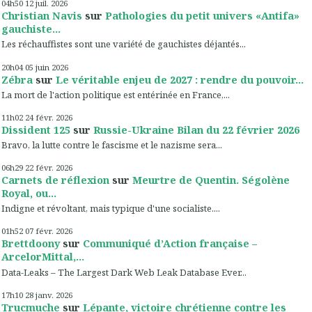
04h50
12
juil. 2026
Christian Navis
sur
Pathologies du petit univers «Antifa»
gauchiste...
Les réchauffistes sont une variété de gauchistes déjantés...
20h04
05
juin 2026
Zébra
sur
Le véritable enjeu de 2027 : rendre du pouvoir...
La mort de l'action politique est entérinée en France,...
11h02
24
févr. 2026
Dissident 125
sur
Russie-Ukraine Bilan du 22 février 2026
Bravo, la lutte contre le fascisme et le nazisme sera...
06h29
22
févr. 2026
Carnets de réflexion
sur
Meurtre de Quentin. Ségolène
Royal, ou...
Indigne et révoltant, mais typique d'une socialiste....
01h52
07
févr. 2026
Brettdoony
sur
Communiqué d’Action française –
ArcelorMittal,...
Data-Leaks – The Largest Dark Web Leak Database Ever...
17h10
28
janv. 2026
Trucmuche
sur
Lépante, victoire chrétienne contre les