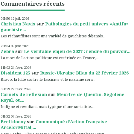
Commentaires récents
04h50
12
juil. 2026
Christian Navis
sur
Pathologies du petit univers «Antifa»
gauchiste...
Les réchauffistes sont une variété de gauchistes déjantés...
20h04
05
juin 2026
Zébra
sur
Le véritable enjeu de 2027 : rendre du pouvoir...
La mort de l'action politique est entérinée en France,...
11h02
24
févr. 2026
Dissident 125
sur
Russie-Ukraine Bilan du 22 février 2026
Bravo, la lutte contre le fascisme et le nazisme sera...
06h29
22
févr. 2026
Carnets de réflexion
sur
Meurtre de Quentin. Ségolène
Royal, ou...
Indigne et révoltant, mais typique d'une socialiste....
01h52
07
févr. 2026
Brettdoony
sur
Communiqué d’Action française –
ArcelorMittal,...
Data-Leaks – The Largest Dark Web Leak Database Ever...