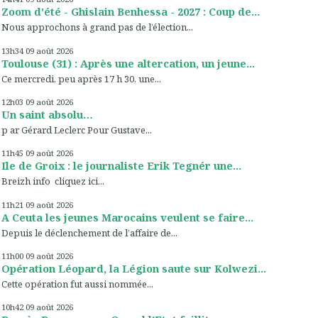
Zoom d'été - Ghislain Benhessa - 2027 : Coup de...
Nous approchons à grand pas de l’élection...
13h34
09
août 2026
Toulouse (31) : Après une altercation, un jeune...
Ce mercredi, peu après 17 h 30, une...
12h03
09
août 2026
Un saint absolu…
p ar Gérard Leclerc Pour Gustave...
11h45
09
août 2026
Ile de Groix : le journaliste Erik Tegnér une...
Breizh info cliquez ici...
11h21
09
août 2026
A Ceuta les jeunes Marocains veulent se faire...
Depuis le déclenchement de l’affaire de...
11h00
09
août 2026
Opération Léopard, la Légion saute sur Kolwezi...
Cette opération fut aussi nommée...
10h42
09
août 2026