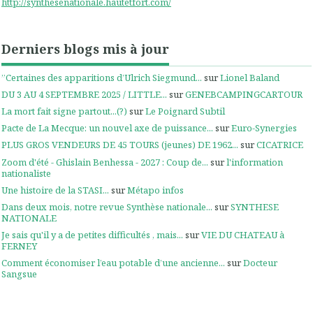
http://synthesenationale.hautetfort.com/
Derniers blogs mis à jour
”Certaines des apparitions d’Ulrich Siegmund...
sur
Lionel Baland
DU 3 AU 4 SEPTEMBRE 2025 / LITTLE...
sur
GENEBCAMPINGCARTOUR
La mort fait signe partout...(?)
sur
Le Poignard Subtil
Pacte de La Mecque: un nouvel axe de puissance...
sur
Euro-Synergies
PLUS GROS VENDEURS DE 45 TOURS (jeunes) DE 1962...
sur
CICATRICE
Zoom d'été - Ghislain Benhessa - 2027 : Coup de...
sur
l'information
nationaliste
Une histoire de la STASI...
sur
Métapo infos
Dans deux mois, notre revue Synthèse nationale...
sur
SYNTHESE
NATIONALE
Je sais qu'il y a de petites difficultés , mais...
sur
VIE DU CHATEAU à
FERNEY
Comment économiser l’eau potable d’une ancienne...
sur
Docteur
Sangsue