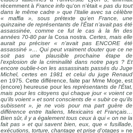
récemment à
France info
qu’on n’était «
pas
du tout
dans le même cadre
» que l’Italie avec sa célèbre
« maffia », sous prétexte qu’en France, une
quinzaine de représentants de l'État n’avait pas été
assassinée, comme ce fut le cas à la fin des
années 70-80 par la
Cosa nostra
. Certes, mais elle
aurait pu préciser « n’avait pas ENCORE été
assassiné »… Qui peut vraiment douter que ce ne
soit pas une plausible prochaine étape de
l’explosion de la criminalité dans notre pays ? Et
encore oublie-t-on les assassinats passés du Juge
Michel, certes en 1981 et celui du juge Renaud
en
1975. Cette différence, faite par Mme Moge, est
(encore) heureuse pour les
représentants de l'État,
mais pour les citoyens qui chaque jour « voient ce
qu’ils voient » et sont conscients de « subir ce qu’ils
subissent », je ne vois pour ma part guère de
différence entre Italiens, Mexicains et Français…
Bien sûr, il y a également tous ceux à qui « on ne la
fait pas » et qui savent bien, eux, que «
fusillade,
exécutions, torture, chantage et prise d’otages
» ne