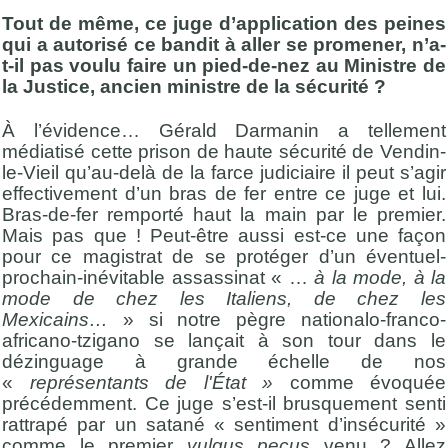
Tout de même, ce juge d’application des peines
qui a autorisé ce bandit à aller se promener, n’a-
t-il pas voulu faire un pied-de-nez au Ministre de
la Justice, ancien ministre de la sécurité ?
À l’évidence… Gérald Darmanin a tellement
médiatisé cette prison de haute sécurité de Vendin-
le-Vieil qu’au-delà de la farce judiciaire il peut s’agir
effectivement
d’un bras de fer entre ce juge et lui.
Bras-de-fer remporté haut la main par le premier.
Mais pas que ! Peut-être aussi est-ce une façon
pour ce magistrat de se protéger d’un éventuel-
prochain-inévitable assassinat « …
à la mode, à la
mode de chez les Italiens, de chez les
Mexicains…
» si notre pègre nationalo-franco-
africano-tzigano se lançait à son tour dans le
dézinguage à grande échelle de nos
«
représentants de l'État »
comme évoquée
précédemment. Ce juge s’est-il brusquement senti
rattrapé par un satané « sentiment d’insécurité »
comme le premier
vulgus pecus
venu ? Allez