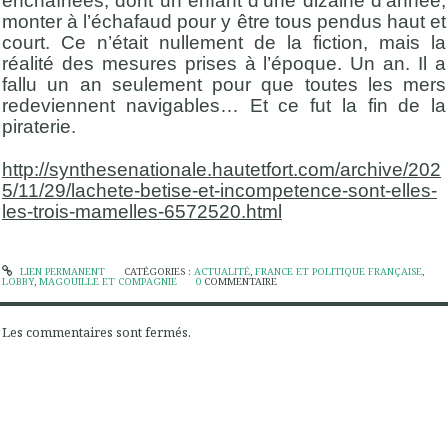
enchaînées, dont un enfant d’une dizaine d’année,
monter à l’échafaud pour y être tous pendus haut et
court. Ce n’était nullement de la fiction, mais la
réalité des mesures prises à l’époque. Un an. Il a
fallu un an seulement pour que toutes les mers
redeviennent navigables… Et ce fut la fin de la
piraterie.
http://synthesenationale.hautetfort.com/archive/202
5/11/29/lachete-betise-et-incompetence-sont-elles-
les-trois-mamelles-6572520.html
LIEN PERMANENT
CATÉGORIES :
ACTUALITÉ
,
FRANCE ET POLITIQUE FRANÇAISE
,
LOBBY
,
MAGOUILLE ET COMPAGNIE
0
COMMENTAIRE
Les commentaires sont fermés.