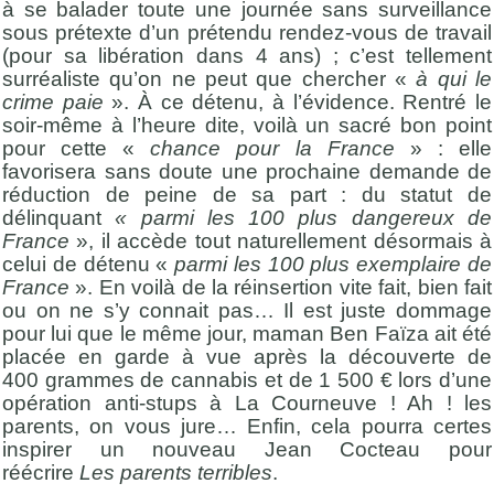
à se balader toute une journée sans surveillance
sous prétexte d’un prétendu rendez-vous de travail
(pour sa libération dans 4 ans) ; c’est tellement
surréaliste qu’on ne peut que chercher «
à qui le
crime paie
». À ce détenu, à l’évidence. Rentré le
soir-même à l’heure dite, voilà un sacré bon point
pour cette «
chance pour la France
» : elle
favorisera sans doute une prochaine demande de
réduction de peine de sa part : du statut de
délinquant
« parmi les 100 plus dangereux de
France
», il accède tout naturellement désormais à
celui de détenu «
parmi les 100 plus exemplaire de
France
». En voilà de la réinsertion vite fait, bien fait
ou on ne s’y connait pas… Il est juste dommage
pour lui que le même jour, maman Ben Faïza ait été
placée en garde à vue après la découverte de
400 grammes de cannabis et de 1 500 € lors d’une
opération anti-stups à La Courneuve ! Ah ! les
parents, on vous jure… Enfin, cela pourra certes
inspirer un nouveau Jean Cocteau pour
réécrire
Les parents terribles
.