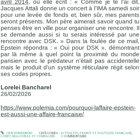
avril 2014
, où elle écrit : « Comme je te l’ai dit,
Jacques Attali donne un concert à l’IMA samedi soir
pour une levée de fonds et, bien sûr, mes parents
seront présents. Mon père aimerait savoir quand tu
penses être en ville pour organiser une rencontre. Il
se demande aussi si tu serais intéressé par une
rencontre avec DSK. » Dans la foulée de ce mail,
Epstein répondra : « Oui pour DSK », démontrant
par là même à quel point la proximité du monde
parisien avec le prédateur n’était pas accidentelle
mais le produit d’un système réticulaire régit selon
ses codes propres.
Lorelei Bancharel
26/02/2026
https://www.polemia.com/pourquoi-laffaire-epstein-
est-aussi-une-affaire-francaise/
LIEN PERMANENT
CATÉGORIES :
ACTUALITÉ
,
FRANCE ET POLITIQUE FRANÇAISE
,
LOBBY
,
MAGOUILLE ET COMPAGNIE
0
COMMENTAIRE