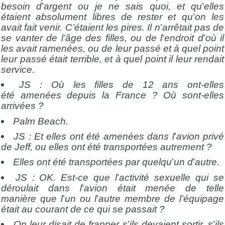
besoin d
’
argent ou je ne sais quoi, et qu
’
elles
étaient absolument libres de rester et qu
’
on les
avait fait venir. C’étaient les pires. Il n
’
arrêtait pas de
se vanter de l’âge des filles, ou de l
’
endroit d
’
o
ù il
les avait ramenées, ou de leur passé
et à quel point
leur passé était terrible, et à quel point il leur rendait
service.
JS : O
ù les filles de 12 ans ont-elles
été
amenées depuis la France ? Où sont-elles
arrivées ?
Palm Beach.
JS : Et elles ont été
amenées dans l
’
avion privé
de Jeff, ou elles ont été transportées autrement ?
Elles ont été transportées par quelqu
’
un d
’
autre.
JS : OK. Est-ce que l
’
activité sexuelle qui se
déroulait dans l
’
avion était menée de telle
manière
que l
’
un ou l
’
autre membre de l’é
quipage
était au courant de ce qui se passait ?
On leur disait de frapper s
’
ils devaient sortir, s
’
ils