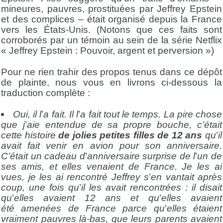
mineures, pauvres, prostituées par Jeffrey Epstein
et des complices – était organisé depuis la France
vers les États-Unis. (Notons que ces faits sont
corroborés par un témoin au sein de la série Netflix
« Jeffrey Epstein : Pouvoir, argent et perversion »)
Pour ne rien trahir des propos tenus dans ce dépôt
de plainte, nous vous en livrons ci-dessous la
traduction complète :
Oui, il l
’
a fait. Il l
’
a fait tout le temps. La pire chose
que j
’
aie entendue de sa propre bouche, c’était
cette histoire
de jolies petites filles de 12 ans
qu
’
il
avait fait venir en avion pour son anniversaire.
C’était un cadeau d
’
anniversaire surprise de l
’
un de
ses amis, et elles venaient de France. Je les ai
vues, je les ai rencontré
Jeffrey s
’
en vantait apr
ès
coup, une fois qu
’
il les avait rencontrées : il disait
qu
’
elles avaient 12 ans et qu
’
elles avaient
été
amenées de France parce qu
’
elles étaient
vraiment pauvres là-bas, que leurs parents avaient