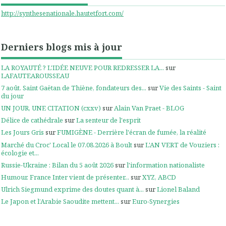
http://synthesenationale.hautetfort.com/
Derniers blogs mis à jour
LA ROYAUTÉ ? L'IDÉE NEUVE POUR REDRESSER LA...
sur
LAFAUTEAROUSSEAU
7 août. Saint Gaëtan de Thiène, fondateurs des...
sur
Vie des Saints - Saint
du jour
UN JOUR, UNE CITATION (cxxv)
sur
Alain Van Praet - BLOG
Délice de cathédrale
sur
La senteur de l'esprit
Les Jours Gris
sur
FUMIGÈNE - Derrière l'écran de fumée, la réalité
Marché du Croc' Local le 07.08.2026 à Boult
sur
L'AN VERT de Vouziers :
écologie et...
Russie-Ukraine : Bilan du 5 août 2026
sur
l'information nationaliste
Humour. France Inter vient de présenter...
sur
XYZ, ABCD
Ulrich Siegmund exprime des doutes quant à...
sur
Lionel Baland
Le Japon et l’Arabie Saoudite mettent...
sur
Euro-Synergies