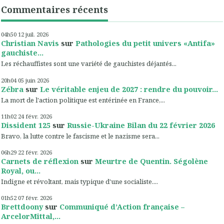
Commentaires récents
04h50
12
juil. 2026
Christian Navis
sur
Pathologies du petit univers «Antifa»
gauchiste...
Les réchauffistes sont une variété de gauchistes déjantés...
20h04
05
juin 2026
Zébra
sur
Le véritable enjeu de 2027 : rendre du pouvoir...
La mort de l'action politique est entérinée en France,...
11h02
24
févr. 2026
Dissident 125
sur
Russie-Ukraine Bilan du 22 février 2026
Bravo, la lutte contre le fascisme et le nazisme sera...
06h29
22
févr. 2026
Carnets de réflexion
sur
Meurtre de Quentin. Ségolène
Royal, ou...
Indigne et révoltant, mais typique d'une socialiste....
01h52
07
févr. 2026
Brettdoony
sur
Communiqué d’Action française –
ArcelorMittal,...